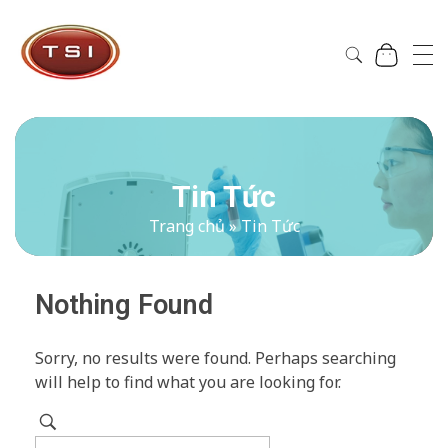
Công Ty Cổ Phần TSI Hà Nội
Công Ty Cổ Phần TSI Hà Nội
Tin Tức
Trang chủ
»
Tin Tức
Nothing Found
Sorry, no results were found. Perhaps searching
will help to find what you are looking for.