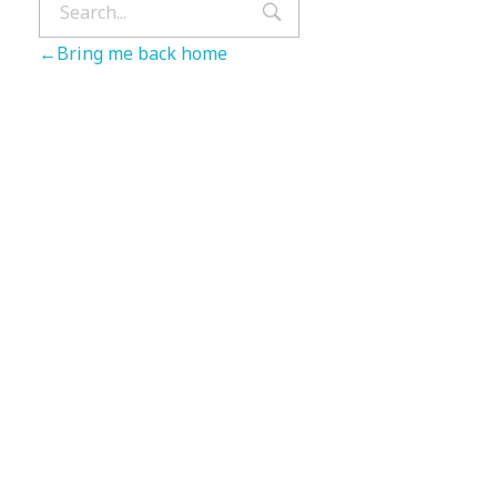
Bring me back home
Nhập Email Của Bạn
Tại Đây
Để cập nhật các thông tin sản phẩm và chương
trình khuyến mãi từ công ty TSI Hà Nội
"MailChimp" Plugin is Not Activated!
In
order to use this element, you need to
install and activate this plugin.