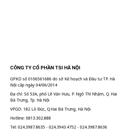
trình khuyến mãi từ công ty TSI Hà Nội
"MailChimp" Plugin is Not Activated!
In
order to use this element, you need to
install and activate this plugin.
CÔNG TY CỔ PHẦN TSI HÀ NỘI
GPKD số 0106561686 do sở Kế hoạch và Đầu tư TP. Hà
Nội cấp ngày 04/06/2014
Địa chỉ: Số 53A, phố Lê Văn Hưu, P. Ngô Thì Nhậm, Q. Hai
Bà Trưng, Tp. Hà Nội
VPGD: 182 Lò Đúc, Q.Hai Bà Trưng, Hà Nội
Hotline: 0813.302.888
Tel: 024.3987.8635 - 024.3943.4752 - 024.3987.8636