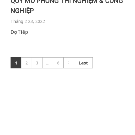
QUY MÔ PHÒNG THÍ NGHIỆM & CÔNG
NGHIỆP
Tháng 2 23, 2022
Đọc Tiếp
1
2
3
...
6
Last
Nhập Email Của Bạn
Tại Đây
Để cập nhật các thông tin sản phẩm và chương