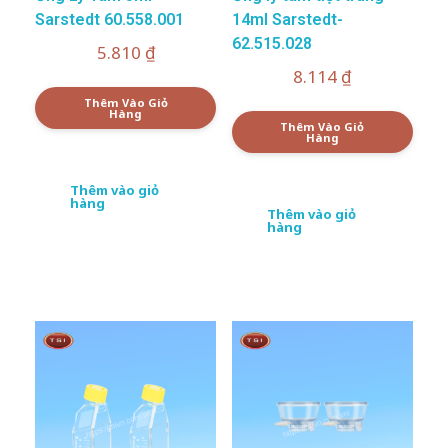
Sarstedt 60.558.001
14ml Sarstedt-
62.515.028
5.810
₫
8.114
₫
Thêm Vào Giỏ
Hàng
Thêm Vào Giỏ
Hàng
Thêm vào giỏ
hàng
Thêm vào giỏ
hàng