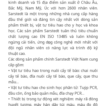
kinh doanh và 15 địa điểm sản xuất ở Châu Âu,
Bắc Mỹ, Nam Mỹ, Úc với hơn 2600 nhân viên.
Sarstedt là một trong những nhà cung cấp hàng
đầu thế giới và đáng tin cậy nhất với dòng sản
phẩm thiết bị, vật tư tiêu hao cho y học và khoa
học. Các sản phẩm Sarstedt tuân thủ tiêu chuẩn
chất lượng cao EN ISO 13485 và luôn không
ngừng cải tiến, ứng dụng công nghệ mới nhất với
đội ngũ nhân viên có năng lực và trình độ kỹ
thuật cao.
Các dòng sản phẩm chính Sarstedt Việt Nam cung
cấp gồm:
• Vật tư tiêu hao trong nuôi cấy tế bào: chai nuôi
cấy tế bào, đĩa nuôi cấy tế bào, que cấy, que thu
mẫu…
• Vật tư tiêu hao cho sinh học phân tử: Tuýp PCR,
đầu côn, ống bảo quản mẫu, đĩa chạy PCR…
• Thiết bị trong tự động xét nghiệm: máy rã đông
huyết tương, máy hàn dây túi máu, máu đo độ