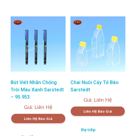
Bút Viết Nhãn Chống
Chai Nuôi Cấy Tế Bào
Trôi Màu Xanh Sarstedt
Sarstedt
– 95.953
Giá: Liên Hệ
Giá: Liên Hệ
Liên Hệ Báo Giá
Liên Hệ Báo Giá
Đọc tiếp