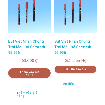
Bút Viết Nhãn Chống
Bút Viết Nhãn Chống
Trôi Màu Đỏ Sarstedt –
Trôi Màu Đỏ Sarstedt –
95.956
95.956
63.000
₫
Giá: Liên Hệ
Liên Hệ Báo Giá
Thêm Vào Giỏ
Hàng
Đọc tiếp
Thêm vào giỏ
hàng