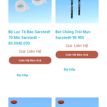
Bộ Lọc Tế Bào Sarstedt
Bút Chống Trôi Mực
70 Μm Sarstedt –
Sarstedt-95.955
83.3945.070
Giá: Liên Hệ
Giá: Liên Hệ
Liên Hệ Báo Giá
Liên Hệ Báo Giá
Đọc tiếp
Đọc tiếp