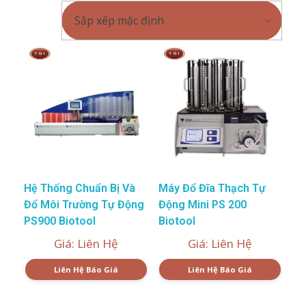
Hệ Thống Chuẩn Bị Và
Máy Đổ Đĩa Thạch Tự
Đổ Môi Trường Tự Động
Động Mini PS 200
PS900 Biotool
Biotool
Giá: Liên Hệ
Giá: Liên Hệ
Liên Hệ Báo Giá
Liên Hệ Báo Giá