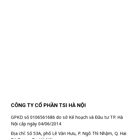
Nhập Email Của Bạn
Tại Đây
Để cập nhật các thông tin sản phẩm và chương
trình khuyến mãi từ công ty TSI Hà Nội
"MailChimp" Plugin is Not Activated!
In
order to use this element, you need to
install and activate this plugin.
CÔNG TY CỔ PHẦN TSI HÀ NỘI
GPKD số 0106561686 do sở Kế hoạch và Đầu tư TP. Hà
Nội cấp ngày 04/06/2014
Địa chỉ: Số 53A, phố Lê Văn Hưu, P. Ngô Thì Nhậm, Q. Hai