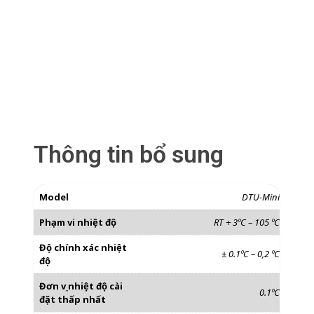
Thông tin bổ sung
Model
DTU-Mini
Phạm vi nhiệt độ
RT + 3ºC – 105 ºC
Độ chính xác nhiệt
± 0.1ºC – 0,2 ºC
độ
Đơn vị nhiệt độ cài
0.1ºC
đặt thấp nhất