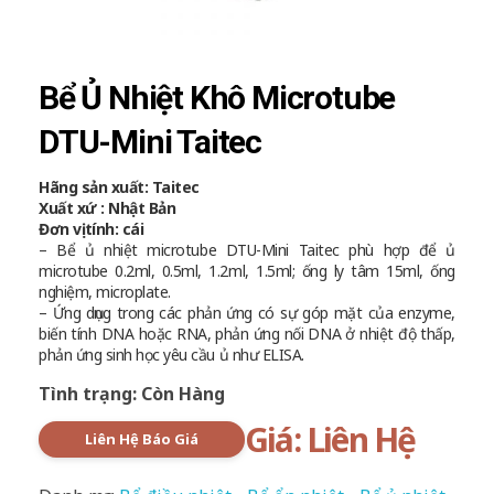
Bể Ủ Nhiệt Khô Microtube
DTU-Mini Taitec
Hãng sản xuất: Taitec
Xuất xứ : Nhật Bản
Đơn vị tính: cái
– Bể ủ nhiệt microtube DTU-Mini Taitec phù hợp để ủ
microtube 0.2ml, 0.5ml, 1.2ml, 1.5ml; ống ly tâm 15ml, ống
nghiệm, microplate.
– Ứng dụng trong các phản ứng có sự góp mặt của enzyme,
biến tính DNA hoặc RNA, phản ứng nối DNA ở nhiệt độ thấp,
phản ứng sinh học yêu cầu ủ như ELISA.
Tình trạng: Còn Hàng
Giá: Liên Hệ
Liên Hệ Báo Giá