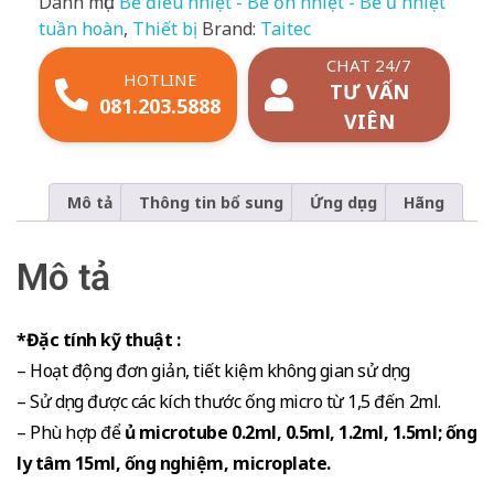
Danh mục:
Bể điều nhiệt - Bể ổn nhiệt - Bể ủ nhiệt
tuần hoàn
,
Thiết bị
Brand:
Taitec
CHAT 24/7
HOTLINE
TƯ VẤN
081.203.5888
VIÊN
Mô tả
Thông tin bổ sung
Ứng dụng
Hãng
Mô tả
*Đặc tính kỹ thuật :
– Hoạt động đơn giản, tiết kiệm không gian sử dụng
– Sử dụng được các kích thước ống micro từ 1,5 đến 2ml.
– Phù hợp để
ủ microtube 0.2ml, 0.5ml, 1.2ml, 1.5ml; ống
ly tâm 15ml, ống nghiệm, microplate.