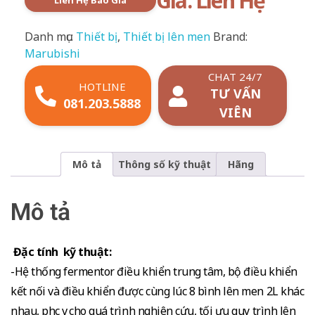
Giá: Liên Hệ
Liên Hệ Báo Giá
Danh mục:
Thiết bị
,
Thiết bị lên men
Brand:
Marubishi
CHAT 24/7
HOTLINE
TƯ VẤN
081.203.5888
VIÊN
Mô tả
Thông số kỹ thuật
Hãng
Mô tả
Đặc tính kỹ thuật:
-Hệ thống fermentor điều khiển trung tâm, bộ điều khiển
kết nối và điều khiển được cùng lúc 8 bình lên men 2L khác
nhau, phục vụ cho quá trình nghiên cứu, tối ưu quy trình lên