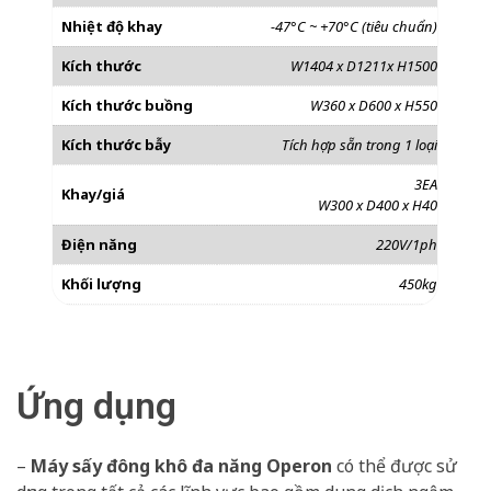
Nhiệt độ khay
-47°C ~ +70°C (tiêu chuẩn)
Kích thước
W1404 x D1211x H1500
Kích thước buồng
W360 x D600 x H550
Kích thước bẫy
Tích hợp sẵn trong 1 loại
3EA
Khay/giá
W300 x D400 x H40
Điện năng
220V/1ph
Khối lượng
450kg
Ứng dụng
–
Máy sấy đông khô đa năng Operon
có thể được sử