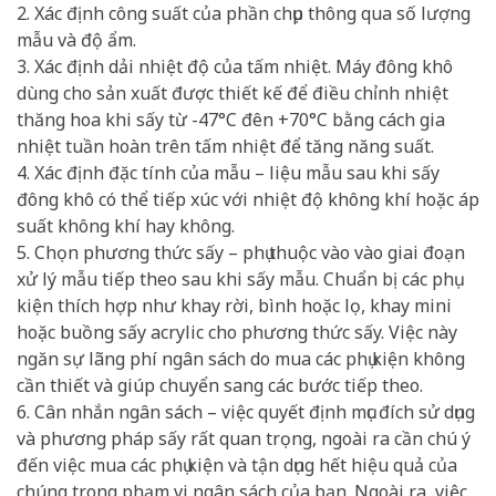
2. Xác định công suất của phần chụp thông qua số lượng
mẫu và độ ẩm.
3. Xác định dải nhiệt độ của tấm nhiệt. Máy đông khô
dùng cho sản xuất được thiết kế để điều chỉnh nhiệt
thăng hoa khi sấy từ -47°C đên +70°C bằng cách gia
nhiệt tuần hoàn trên tấm nhiệt để tăng năng suất.
4. Xác định đặc tính của mẫu – liệu mẫu sau khi sấy
đông khô có thể tiếp xúc với nhiệt độ không khí hoặc áp
suất không khí hay không.
5. Chọn phương thức sấy – phụ thuộc vào vào giai đoạn
xử lý mẫu tiếp theo sau khi sấy mẫu. Chuẩn bị các phụ
kiện thích hợp như khay rời, bình hoặc lọ, khay mini
hoặc buồng sấy acrylic cho phương thức sấy. Việc này
ngăn sự lãng phí ngân sách do mua các phụ kiện không
cần thiết và giúp chuyển sang các bước tiếp theo.
6. Cân nhắn ngân sách – việc quyết định mục đích sử dụng
và phương pháp sấy rất quan trọng, ngoài ra cần chú ý
đến việc mua các phụ kiện và tận dụng hết hiệu quả của
chúng trong phạm vi ngân sách của bạn. Ngoài ra, việc