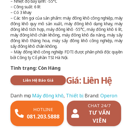
– Nhiệt độ bẫy lạnh: -55°C
– Công suất: 6 lít
– Có 3 khay
– Các tên gọi của sản phẩm: máy đông khô công nghiệp, máy
đông khô quy mô sản xuất, máy đông khô dạng khay, máy
đông khô tích hợp, máy đông khô -55°C, máy đông khô 6 lít,
máy đông khô chân không, máy đông khô đa năng, máy sấy
đông khô thăng hoa, máy sấy đông khô công nghiệp, máy
sấy đông khô chân không.
– Máy đông khô công nghiệp FDTI được phân phối độc quyền
bởi Công ty Cổ phần TSI Hà Nội.
Tình trạng: Còn Hàng
Giá: Liên Hệ
Liên Hệ Báo Giá
Danh mục:
Máy đông khô
,
Thiết bị
Brand:
Operon
CHAT 24/7
HOTLINE
TƯ VẤN
081.203.5888
VIÊN