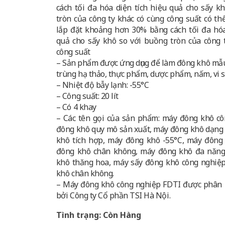
cách tối đa hóa diện tích hiệu quả cho sấy k
tròn của công ty khác có cùng công suất có th
lắp đặt khoảng hơn 30% bằng cách tối đa hóa
quả cho sấy khô so với buồng tròn của công 
công suất
– Sản phẩm được ứng dụng để làm đông khô m
trùng hạ thảo, thực phẩm, dược phẩm, nấm, vi 
– Nhiệt độ bẫy lạnh: -55°C
– Công suất: 20 lít
– Có 4 khay
– Các tên gọi của sản phẩm: máy đông khô c
đông khô quy mô sản xuất, máy đông khô dạng
khô tích hợp, máy đông khô -55°C, máy đông 
đông khô chân không, máy đông khô đa năng
khô thăng hoa, máy sấy đông khô công nghiệ
khô chân không.
– Máy đông khô công nghiệp FDTI được phân 
bởi Công ty Cổ phần TSI Hà Nội.
Tình trạng: Còn Hàng