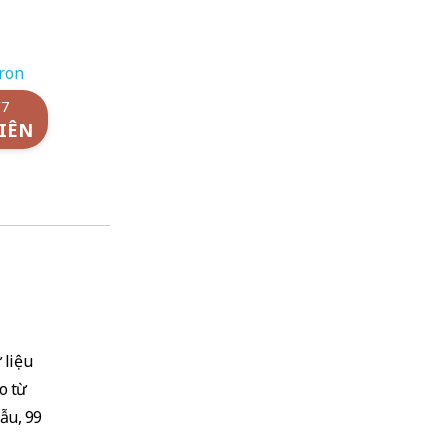
ron
/7
IÊN
 liệu
o từ
ẫu, 99