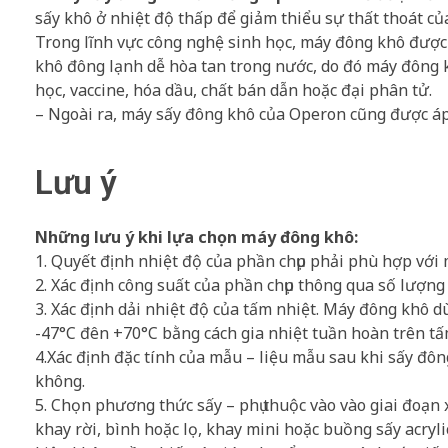
sấy khô ở nhiệt độ thấp để giảm thiểu sự thất thoát c
Trong lĩnh vực công nghệ sinh học, máy đông khô được á
khô đông lạnh dễ hòa tan trong nước, do đó máy đông
học, vaccine, hóa dầu, chất bán dẫn hoặc đại phân tử.
– Ngoài ra, máy sấy đông khô của Operon cũng được áp d
Lưu ý
Những lưu ý khi lựa chọn máy đông khô:
1. Quyết định nhiệt độ của phần chụp phải phù hợp vớ
2. Xác định công suất của phần chụp thông qua số lượn
3. Xác định dải nhiệt độ của tấm nhiệt. Máy đông khô d
-47°C đên +70°C bằng cách gia nhiệt tuần hoàn trên tấ
4.Xác định đặc tính của mẫu – liệu mẫu sau khi sấy đôn
không.
5. Chọn phương thức sấy – phụ thuộc vào vào giai đoạn 
khay rời, bình hoặc lọ, khay mini hoặc buồng sấy acryl