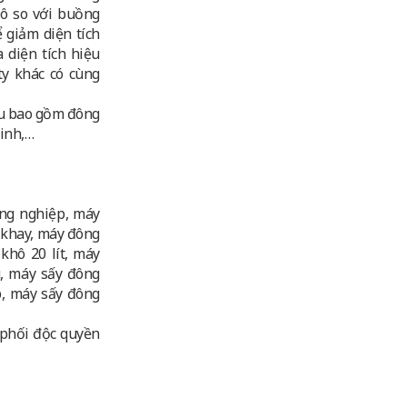
hô so với buồng
ể giảm diện tích
 diện tích hiệu
ty khác có cùng
ẫu bao gồm đông
sinh,…
ông nghiệp, máy
 khay, máy đông
khô 20 lít, máy
, máy sấy đông
p, máy sấy đông
phối độc quyền