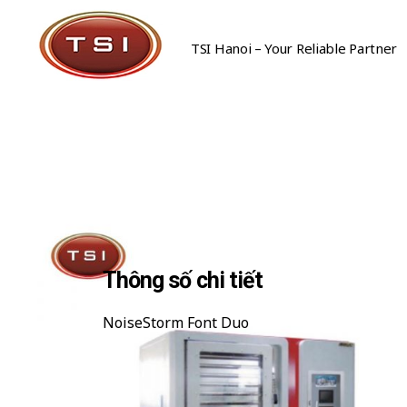
TSI Hanoi – Your Reliable Partner
Công Ty Cổ Phần TSI Hà Nội
Công Ty Cổ Phần TSI Hà Nội