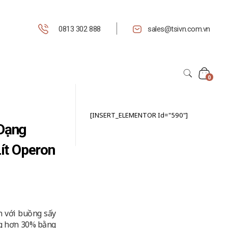
0813 302 888
sales@tsivn.com.vn
0
[INSERT_ELEMENTOR Id="590"]
Dạng
ít Operon
 với buồng sấy
ng hơn 30% bằng