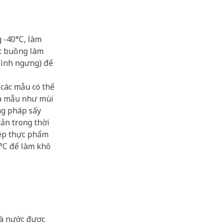
 -40°C, làm
ột buồng làm
bình ngưng) để
 các mẫu có thể
ủa mẫu như mùi
ng pháp sấy
ản trong thời
iệp thực phẩm
0°C để làm khô
và nước được