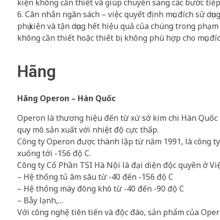
kiện không cần thiết và giúp chuyển sang các bước tiếp
6. Cân nhắn ngân sách – việc quyết định mục đích sử dụ
phụ kiện và tận dụng hết hiệu quả của chúng trong phạm 
không cần thiết hoặc thiết bị không phù hợp cho mục đíc
Hãng
Hãng Operon – Hàn Quốc
Operon là thương hiệu đến từ xứ sở kim chi Hàn Quốc 
quy mô sản xuất với nhiệt độ cực thấp.
Công ty Operon được thành lập từ năm 1991, là công ty 
xuống tới -156 độ C.
Công ty Cổ Phần TSI Hà Nội là đại diện độc quyền ở V
– Hệ thống tủ âm sâu từ -40 đến -156 độ C
– Hệ thống máy đông khô từ -40 đến -90 độ C
– Bẫy lạnh,…
Với công nghệ tiên tiến và độc đáo, sản phẩm của Oper