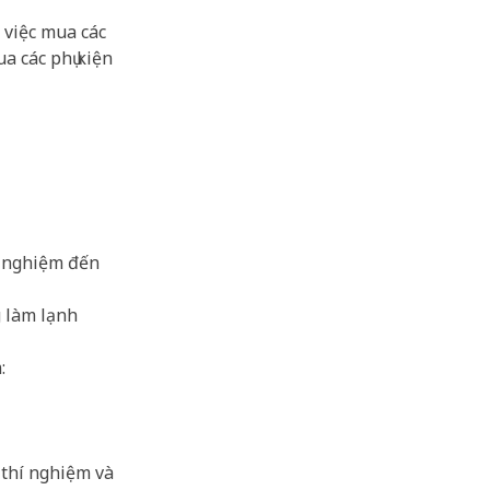
 việc mua các
a các phụ kiện
í nghiệm đến
g làm lạnh
:
 thí nghiệm và