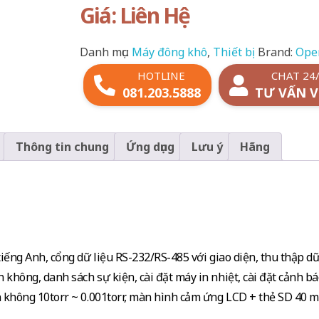
Giá: Liên Hệ
Danh mục:
Máy đông khô
,
Thiết bị
Brand:
Ope
HOTLINE
CHAT 24
081.203.5888
TƯ VẤN V
Thông tin chung
Ứng dụng
Lưu ý
Hãng
tiếng Anh, cổng dữ liệu RS-232/RS-485 với giao diện, thu thập dữ
không, danh sách sự kiện, cài đặt máy in nhiệt, cài đặt cảnh bá
n không 10torr ~ 0.001torr, màn hình cảm ứng LCD + thẻ SD 40 m