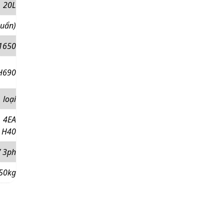
20L
huẩn)
1650
H690
 loại
4EA
 H40
 3ph
50kg