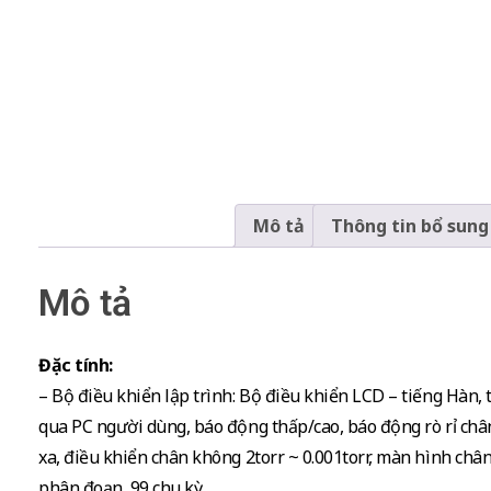
Mô tả
Thông tin bổ sung
Mô tả
Đặc tính:
– Bộ điều khiển lập trình: Bộ điều khiển LCD – tiếng Hàn, 
qua PC người dùng, báo động thấp/cao, báo động rò rỉ chân 
xa, điều khiển chân không 2torr ~ 0.001torr, màn hình châ
phân đoạn, 99 chu kỳ.