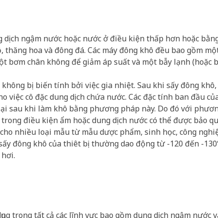
 dịch ngậm nước hoặc nước ở điều kiện thấp hơn hoặc bằng
độ, thăng hoa và đông đá. Các máy đông khô đều bao gồm m
ột bơm chân không để giảm áp suất và một bẫy lạnh (hoặc 
không bị biến tính bởi việc gia nhiệt. Sau khi sấy đông khô,
ho việc cô đặc dung dịch chứa nước. Các đặc tính ban đầu c
ữ lại sau khi làm khô bằng phương pháp này. Do đó với phươ
 trong điều kiện ẩm hoặc dung dịch nước có thể được bảo qu
 cho nhiều loại mẫu từ mẫu dược phẩm, sinh học, công ngh
sấy đông khô của thiêt bị thường dao động từ -120 đến -13
hơi.
ụng trong tất cả các lĩnh vực bao gồm dung dịch ngậm nước 