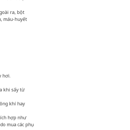
goài ra, bột
m, máu-huyết
 hơi.
a khi sấy từ
hông khí hay
thích hợp như
 do mua các phụ