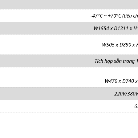
-47°C ~ +70°C (tiêu c
W1554 x D1311 x H
W505 x D890 x 
Tích hợp sẵn trong 1
W470 x D740 x
220V/380V
6