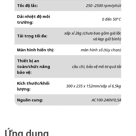
Tốc độ lắc:
250 -2500 rpm/phút
Dải nhiệt độ môi
0 đến 50°C
trường:
xấp xỉ 2kg (chưa bao gồm giá lắc
Tải trọng tối đa:
và kẹp giữ bình)
Màn hình hiển thị:
màn hình số (tùy chọn)
Thiết bị an
toàn/chức năng
cầu chì, bảo vệ mô tơ quá tải
bảo vệ:
Kích thước/khối
300 x 235 x 152mm/xấp xỉ 6,5kg
lượng:
Nguồn cung:
AC100-240V/0,5A
Ứng dụng