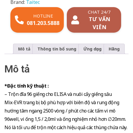
Brand:
Taitec
CHAT 24/7
HOTLINE
TƯ VẤN
081.203.5888
VIÊN
Mô tả
Thông tin bổ sung
Ứng dụng
Hãng
Mô tả
*Đặc tính kỹ thuật :
– Trộn đĩa 96 giếng cho ELISA và nuôi cấy giếng sâu
Mix-EVR trang bị bộ phù hợp với biên độ và rung động
hướng tâm ngang 2500 vòng / phút cho các tấm vi mô
96well, vi ống 1,5 / 2,0ml và ống nghiệm nhỏ hơn ∅20mm.
Nó là tối ưu để trộn một cách hiệu quả các thùng chứa này.