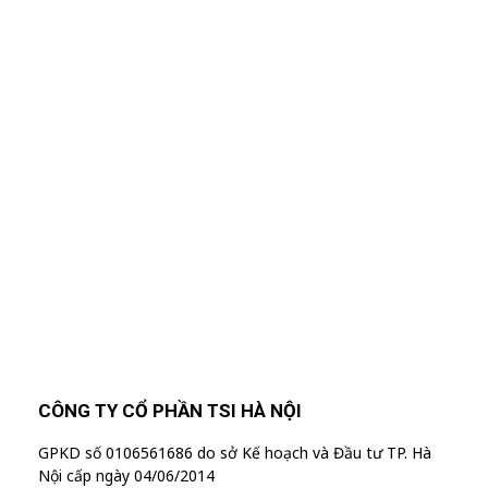
Nhập Email Của Bạn
Tại Đây
Để cập nhật các thông tin sản phẩm và chương
trình khuyến mãi từ công ty TSI Hà Nội
"MailChimp" Plugin is Not Activated!
In
order to use this element, you need to
install and activate this plugin.
CÔNG TY CỔ PHẦN TSI HÀ NỘI
GPKD số 0106561686 do sở Kế hoạch và Đầu tư TP. Hà
Nội cấp ngày 04/06/2014