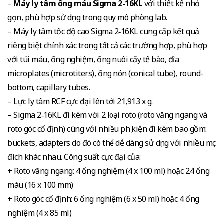
–
Máy ly tâm ống máu Sigma 2-16KL
với thiết kế nhỏ
gọn, phù hợp sử dụng trong quy mô phòng lab.
– Máy ly tâm tốc độ cao Sigma 2‑16KL cung cấp kết quả
riêng biệt chính xác trong tất cả các trường hợp, phù hợp
với túi máu, ống nghiệm, ống nuôi cấy tế bào, đĩa
microplates (microtiters), ống nón (conical tube), round-
bottom, capillary tubes.
– Lực ly tâm RCF cực đại lên tới 21,913 x g.
– Sigma 2‑16KL đi kèm với 2 loại roto (roto văng ngang và
roto góc cố định) cùng với nhiều phụ kiện đi kèm bao gồm:
buckets, adapters do đó có thể dễ dàng sử dụng với nhiều mục
đích khác nhau. Công suất cực đại của:
+ Roto văng ngang: 4 ống nghiệm (4 x 100 ml) hoặc 24 ống
máu (16 x 100 mm)
+ Roto góc cố định: 6 ống nghiệm (6 x 50 ml) hoặc 4 ống
nghiệm (4 x 85 ml)