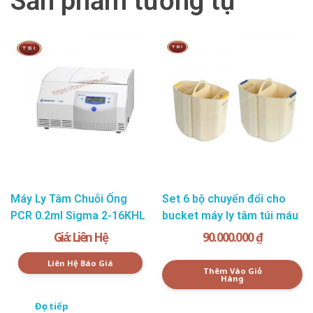
Sản phẩm tương tự
Máy Ly Tâm Chuỗi Ống
Set 6 bộ chuyển đổi cho
PCR 0.2ml Sigma 2-16KHL
bucket máy ly tâm túi máu
Giá: Liên Hệ
90.000.000
₫
Liên Hệ Báo Giá
Thêm Vào Giỏ
Hàng
Đọc tiếp