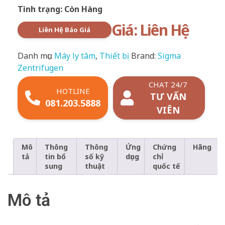
Tình trạng: Còn Hàng
Giá: Liên Hệ
Liên Hệ Báo Giá
Danh mục:
Máy ly tâm
,
Thiết bị
Brand:
Sigma
Zentrifugen
CHAT 24/7
HOTLINE
TƯ VẤN
081.203.5888
VIÊN
Mô
Thông
Thông
Ứng
Chứng
Hãng
tả
tin bổ
số kỹ
dụng
chỉ
sung
thuật
quốc tế
Mô tả