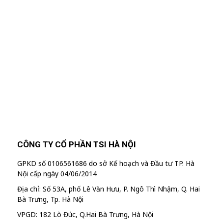
Tại Đây
Để cập nhật các thông tin sản phẩm và chương
trình khuyến mãi từ công ty TSI Hà Nội
"MailChimp" Plugin is Not Activated!
In
order to use this element, you need to
install and activate this plugin.
CÔNG TY CỔ PHẦN TSI HÀ NỘI
GPKD số 0106561686 do sở Kế hoạch và Đầu tư TP. Hà
Nội cấp ngày 04/06/2014
Địa chỉ: Số 53A, phố Lê Văn Hưu, P. Ngô Thì Nhậm, Q. Hai
Bà Trưng, Tp. Hà Nội
VPGD: 182 Lò Đúc, Q.Hai Bà Trưng, Hà Nội