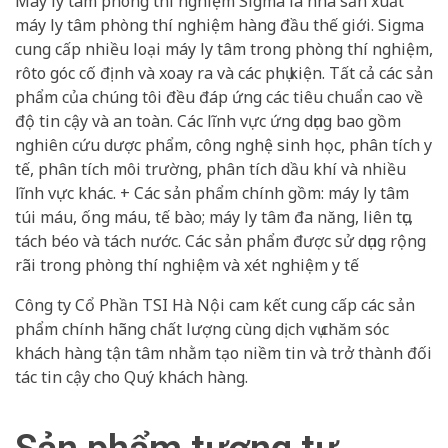
Máy ly tâm phòng thí nghiệm Sigma là nhà sản xuất
máy ly tâm phòng thí nghiệm hàng đầu thế giới. Sigma
cung cấp nhiều loại máy ly tâm trong phòng thí nghiệm,
rôto góc cố định và xoay ra và các phụ kiện. Tất cả các sản
phẩm của chúng tôi đều đáp ứng các tiêu chuẩn cao về
độ tin cậy và an toàn. Các lĩnh vực ứng dụng bao gồm
nghiên cứu dược phẩm, công nghệ sinh học, phân tích y
tế, phân tích môi trường, phân tích dầu khí và nhiều
lĩnh vực khác. + Các sản phẩm chính gồm: máy ly tâm
túi máu, ống máu, tế bào; máy ly tâm đa năng, liên tục,
tách béo và tách nước. Các sản phẩm được sử dụng rộng
rãi trong phòng thí nghiệm và xét nghiệm y tế
Công ty Cổ Phần TSI Hà Nội cam kết cung cấp các sản
phẩm chính hãng chất lượng cùng dịch vụ chăm sóc
khách hàng tận tâm nhằm tạo niềm tin và trở thành đối
tác tin cậy cho Quý khách hàng.