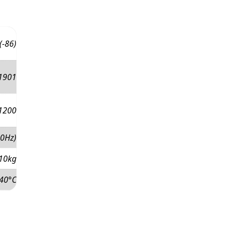
(-86)
1901
1200
0Hz)
10kg
 40°C