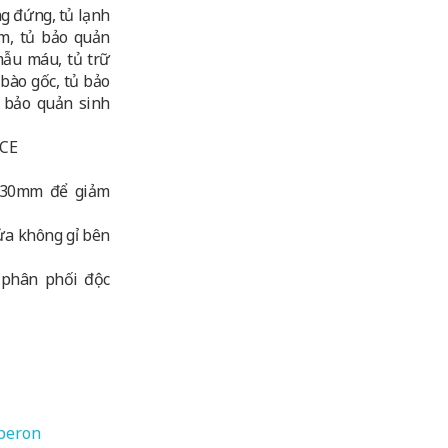
ng đứng, tủ lạnh
m, tủ bảo quản
mẫu máu, tủ trữ
bào gốc, tủ bảo
ủ bảo quản sinh
 CE
 130mm để giảm
ửa không gỉ bên
 phân phối độc
peron