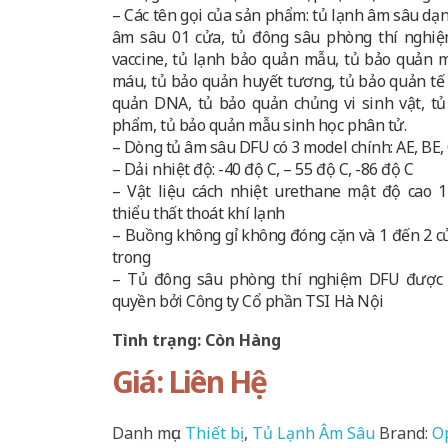
– Các tên gọi của sản phẩm: tủ lạnh âm sâu dạ
âm sâu 01 cửa, tủ đông sâu phòng thí nghiệ
vaccine, tủ lạnh bảo quản mẫu, tủ bảo quản 
máu, tủ bảo quản huyết tương, tủ bảo quản tế 
quản DNA, tủ bảo quản chủng vi sinh vật, t
phẩm, tủ bảo quản mẫu sinh học phân tử.
– Dòng tủ âm sâu DFU có 3 model chính: AE, BE,
– Dải nhiệt độ: -40 độ C, – 55 độ C, -86 độ C
– Vật liệu cách nhiệt urethane mật độ cao
thiểu thất thoát khí lạnh
– Buồng không gỉ không đóng cặn và 1 đến 2 c
trong
– Tủ đông sâu phòng thí nghiệm DFU được
quyền bởi Công ty Cổ phần TSI Hà Nội
Tình trạng: Còn Hàng
Giá: Liên Hệ
Danh mục:
Thiết bị
,
Tủ Lạnh Âm Sâu
Brand:
O