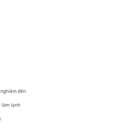
í nghiệm đến
g làm lạnh
: