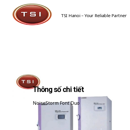
TSI Hanoi – Your Reliable Partner
Công Ty Cổ Phần TSI Hà Nội
Công Ty Cổ Phần TSI Hà Nội