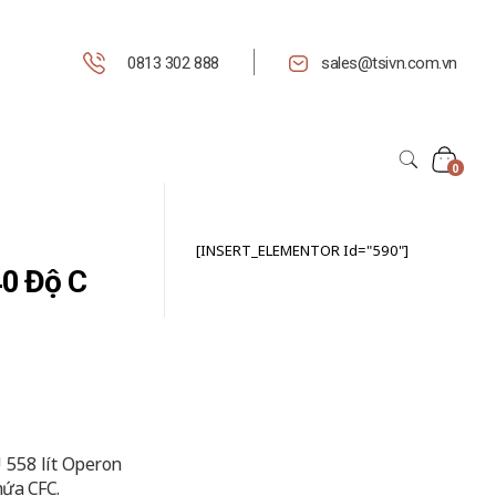
0813 302 888
sales@tsivn.com.vn
0
[INSERT_ELEMENTOR Id="590"]
40 Độ C
 558 lít Operon
hứa CFC.