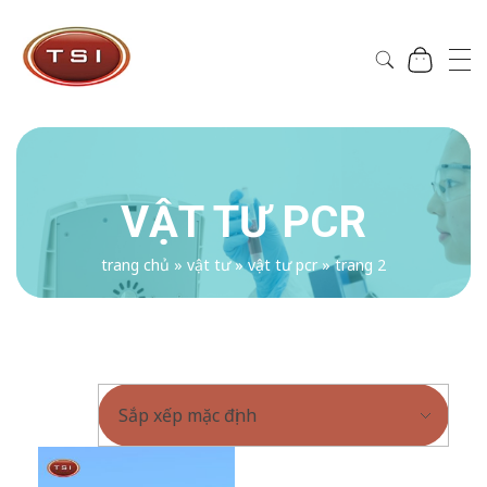
Công Ty Cổ Phần TSI Hà Nội
Công Ty Cổ Phần TSI Hà Nội
VẬT TƯ PCR
trang chủ
»
vật tư
»
vật tư pcr
»
trang 2
VẬT TƯ PCR