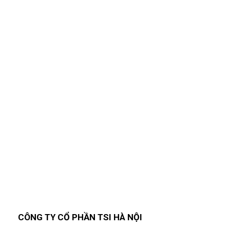
Nhập Email Của Bạn
Tại Đây
Để cập nhật các thông tin sản phẩm và chương
trình khuyến mãi từ công ty TSI Hà Nội
"MailChimp" Plugin is Not Activated!
In
order to use this element, you need to
install and activate this plugin.
CÔNG TY CỔ PHẦN TSI HÀ NỘI