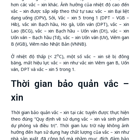
hơn các vắc – xin khác. Ảnh hưởng của nhiệt độ cao đến
vắc – xin được sắp xếp theo thứ tự sau: vắc – xin Bại liệt
dạng uống (OPV), Sởi, Vắc – xin 5 trong 1 (DPT – VGB –
Hib), vắc xin Bạch hầu, Ho gà, Uốn ván (DPT), vắc – xin
Lao (BCG), vắc – xin Bạch hầu – Uốn ván (Dt), vắc – xin
Uốn ván – Bạch hầu (Td), vắc – xin Uốn ván (UV), Viêm gan
B (VGB), Viêm não Nhật Bản (VNNB).
o
Ở nhiệt độ thấp (< 2
C), một số vắc – xin sẽ bị đông
băng, mất hiệu lực vắc – xin như vắc xin Viêm gan B, Uốn
ván, DPT và vắc – xin 5 trong 1.
Thời gian bảo quản vắc –
xin
Thời gian bảo quản vắc – xin tại các tuyến được thực hiện
theo đúng “Quy định về sử dụng vắc – xin và sinh phẩm
dự phòng và điều trị”. Thời gian lưu trữ này không ảnh
hưởng đến hạn sử dụng hay chất lượng của vắc – xin như
nhà sản xuất đã công bố mà nhằm mục đích đảm bảo