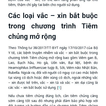
tiêm, thậm chí gây tai biến cho người sử dụng.
Các loại vắc – xin bắt buộc
trong chương trình Tiêm
chủng mở rộng
Theo Thông tư 38/2017/TT-BYT ngày 17/10/2017 của Bộ
Y tế, các bệnh truyền nhiễm và vắc – xin bắt buộc trong
chương trình Tiêm chủng mở rộng bao gồm: Viêm gan B,
Lao, Bạch hầu, Ho gà, Uốn ván, Bại liệt, bệnh do
Heamophilus Inffluenzae tuýp B, Sởi, Viêm não Nhật Bản,
Rubella. Ngoài ra, đối với người có nguy cơ cao mắc bệnh
tại vùng có dịch hoặc đến vùng có dịch, ngoài những vắc
– xin được kể trên, vắc – xin tả và vắc – xin dại cũng là
các vắc – xin bắt buộc sử dụng. [
1
]
Nếu chưa tiêm chủng đúng lịch, cần tiêm chủng càng
sớm càng tốt sau đó nhưng phải đảm bảo phù hợp với
đối tượng và hướng dẫn của chương trình Tiêm chủng