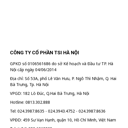
"MailChimp" Plugin is Not Activated!
In
order to use this element, you need to
install and activate this plugin.
CÔNG TY CỔ PHẦN TSI HÀ NỘI
GPKD số 0106561686 do sở Kế hoạch và Đầu tư TP. Hà
Nội cấp ngày 04/06/2014
Địa chỉ: Số 53A, phố Lê Văn Hưu, P. Ngô Thì Nhậm, Q. Hai
Bà Trưng, Tp. Hà Nội
VPGD: 182 Lò Đúc, Q.Hai Bà Trưng, Hà Nội
Hotline: 0813.302.888
Tel: 024.3987.8635 - 024.3943.4752 - 024.3987.8636
VPĐD: 459 Sư Vạn Hạnh, quận 10, Hồ Chí Minh, Việt Nam