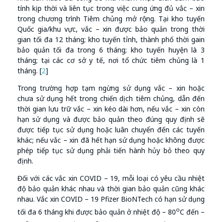
tính kịp thời và liên tục trong việc cung ứng đủ vắc – xin
trong chương trình Tiêm chủng mở rộng. Tại kho tuyến
Quốc gia/khu vực, vắc – xin được bảo quản trong thời
gian tối đa 12 tháng; kho tuyến tỉnh, thành phố thời gain
bảo quản tối đa trong 6 tháng; kho tuyến huyện là 3
tháng; tại các cơ sở y tế, nơi tổ chức tiêm chủng là 1
tháng. [
2
]
Trong trường hợp tạm ngừng sử dụng vắc – xin hoặc
chưa sử dụng hết trong chiến dịch tiêm chủng, dẫn đến
thời gian lưu trữ vắc – xin kéo dài hơn, nếu vắc – xin còn
hạn sử dụng và được bảo quản theo đúng quy định sẽ
được tiếp tục sử dụng hoặc luân chuyển đến các tuyến
khác; nếu vắc – xin đã hết hạn sử dụng hoặc không được
phép tiếp tục sử dụng phải tiến hành hủy bỏ theo quy
định.
Đối với các vắc xin COVID – 19, mỗi loại có yêu cầu nhiệt
độ bảo quản khác nhau và thời gian bảo quản cũng khác
nhau. Vắc xin COVID – 19 Pfizer BioNTech có hạn sử dụng
o
tối đa 6 tháng khi được bảo quản ở nhiệt độ – 80
C đến –