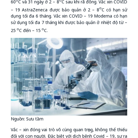
o
o
60
C và 31 ngày ở 2 – 8
C sau khi rã đông. Vắc xin COVID
o
– 19 AstraZeneca được bảo quản ở 2 – 8
C có hạn sử
dụng tối đa 6 tháng. Vắc xin COVID – 19 Moderna có hạn
sử dụng tối đa 7 tháng khi được bảo quản ở nhiệt độ từ –
o
o
25
C đến – 15
C.
Nguồn: Sưu tầm
Vắc – xin đóng vai trò vô cùng quan trọng, không thể thiếu
đối với con người. Đặc biệt với dịch bệnh Covid – 19, sự ra