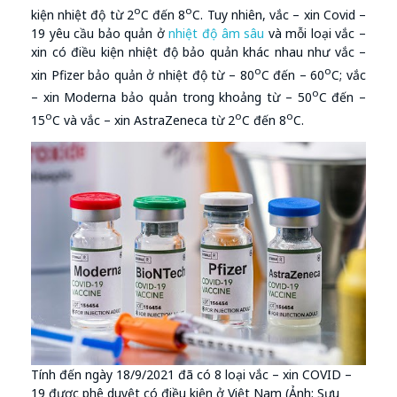
o
o
kiện nhiệt độ từ 2
C đến 8
C. Tuy nhiên, vắc – xin Covid –
19 yêu cầu bảo quản ở
nhiệt độ âm sâu
và mỗi loại vắc –
xin có điều kiện nhiệt độ bảo quản khác nhau như vắc –
o
o
xin Pfizer bảo quản ở nhiệt độ từ – 80
C đến – 60
C; vắc
o
– xin Moderna bảo quản trong khoảng từ – 50
C đến –
o
o
o
15
C và vắc – xin AstraZeneca từ 2
C đến 8
C.
Tính đến ngày 18/9/2021 đã có 8 loại vắc – xin COVID –
19 được phê duyệt có điều kiện ở Việt Nam (Ảnh: Sưu