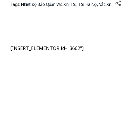
Tags:
Nhiệt Độ Bảo Quản Vắc Xin
,
TSI
,
TSI Hà Nội
,
Vắc Xin
[INSERT_ELEMENTOR Id="3662"]
Nhập Email Của Bạn
Tại Đây
Để cập nhật các thông tin sản phẩm và chương
trình khuyến mãi từ công ty TSI Hà Nội