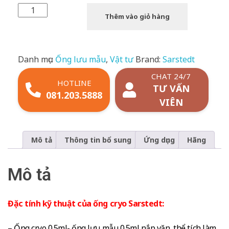
Thêm vào giỏ hàng
Danh mục:
Ống lưu mẫu
,
Vật tư
Brand:
Sarstedt
CHAT 24/7
HOTLINE
TƯ VẤN
081.203.5888
VIÊN
Mô tả
Thông tin bổ sung
Ứng dụng
Hãng
Mô tả
Đặc tính kỹ thuật của ống cryo Sarstedt:
– Ống cryo 0.5ml- ống lưu mẫu 0.5ml nắp vặn, thể tích làm