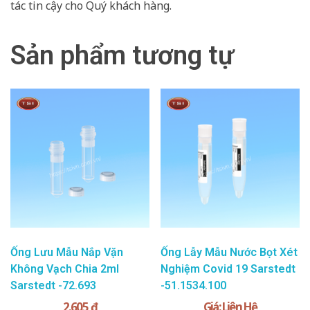
tác tin cậy cho Quý khách hàng.
Sản phẩm tương tự
Ống Lưu Mẫu Nắp Vặn
Ống Lẫy Mẫu Nước Bọt Xét
Không Vạch Chia 2ml
Nghiệm Covid 19 Sarstedt
Sarstedt -72.693
-51.1534.100
2.605
₫
Giá: Liên Hệ