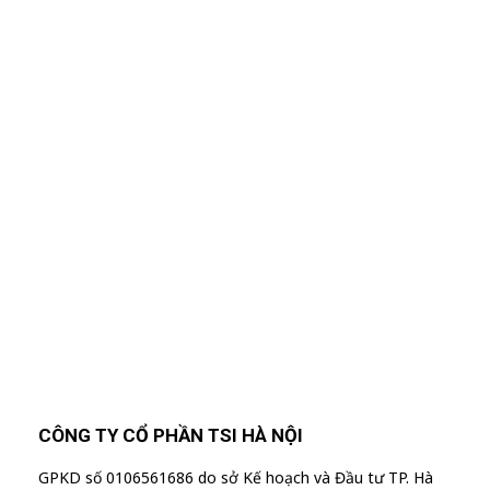
Nhập Email Của Bạn
Tại Đây
Để cập nhật các thông tin sản phẩm và chương
trình khuyến mãi từ công ty TSI Hà Nội
"MailChimp" Plugin is Not Activated!
In
order to use this element, you need to
install and activate this plugin.
CÔNG TY CỔ PHẦN TSI HÀ NỘI
GPKD số 0106561686 do sở Kế hoạch và Đầu tư TP. Hà