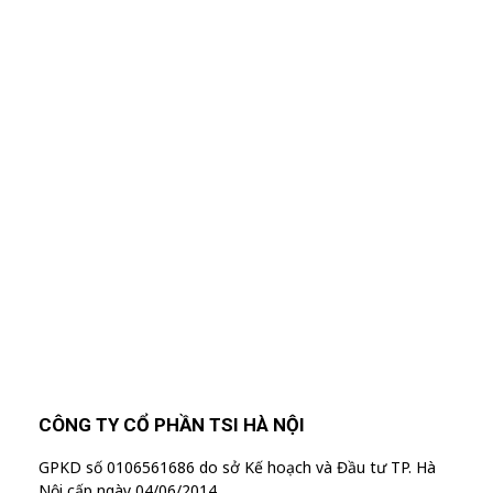
Nhập Email Của Bạn
Tại Đây
Để cập nhật các thông tin sản phẩm và chương
trình khuyến mãi từ công ty TSI Hà Nội
"MailChimp" Plugin is Not Activated!
In
order to use this element, you need to
install and activate this plugin.
CÔNG TY CỔ PHẦN TSI HÀ NỘI
GPKD số 0106561686 do sở Kế hoạch và Đầu tư TP. Hà
Nội cấp ngày 04/06/2014