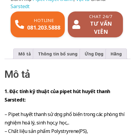
Sarstedt
CHAT 24/7
HOTLINE
TƯ VẤN
081.203.5888
VIÊN
Mô tả
Thông tin bổ sung
Ứng Dụng
Hãng
Mô tả
1. Đặc tính kỹ thuật của pipet hút huyết thanh
Sarstedt:
– Pipet huyết thanh sử dụng phổ biến trong các phòng thí
nghiệm hoá lý, sinh học,y học,..
– Chất liệu sản phẩm: Polystryrene(PS),