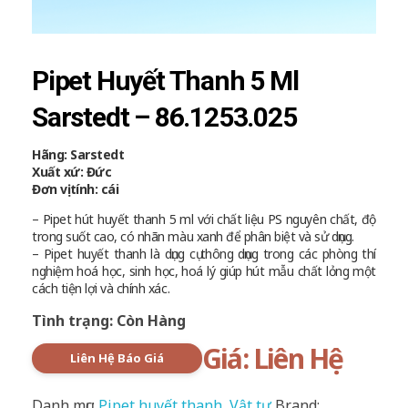
Pipet Huyết Thanh 5 Ml
Sarstedt – 86.1253.025
Hãng: Sarstedt
Xuất xứ: Đức
Đơn vị tính: cái
– Pipet hút huyết thanh 5 ml với chất liệu PS nguyên chất, độ
trong suốt cao, có nhãn màu xanh để phân biệt và sử dụng.
– Pipet huyết thanh là dụng cụ thông dụng trong các phòng thí
nghiệm hoá học, sinh học, hoá lý giúp hút mẫu chất lỏng một
cách tiện lợi và chính xác.
Tình trạng: Còn Hàng
Giá: Liên Hệ
Liên Hệ Báo Giá
Danh mục:
Pipet huyết thanh
,
Vật tư
Brand: