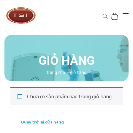
Công Ty Cổ Phần TSI Hà Nội
Công Ty Cổ Phần TSI Hà Nội
GIỎ HÀNG
trang chủ
»
giỏ hàng
Chưa có sản phẩm nào trong giỏ hàng.
Quay trở lại cửa hàng