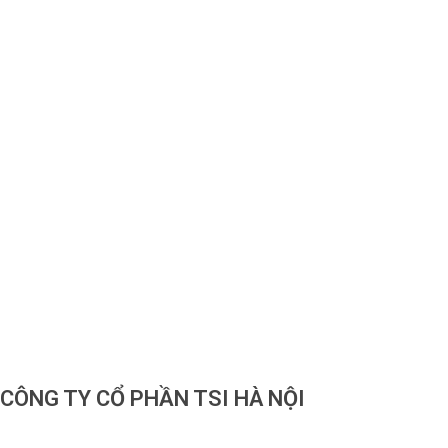
Nhập Email Của Bạn Tại Đây
Để cập nhật các thông tin sản phẩm và chương trình
khuyến mãi từ công ty TSI Hà Nội
"MailChimp" Plugin is Not Activated!
In order to use this
element, you need to install and activate this plugin.
CÔNG TY CỔ PHẦN TSI HÀ NỘI