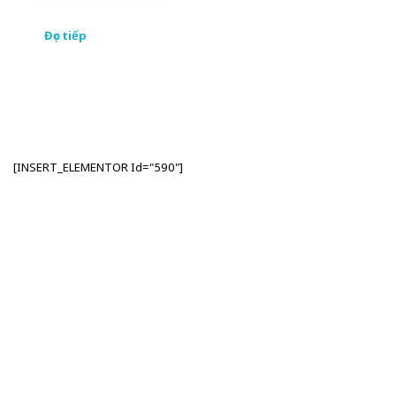
Đọc tiếp
[INSERT_ELEMENTOR Id="590"]
Nhập Email Của Bạn
Tại Đây
Để cập nhật các thông tin sản phẩm và chương
trình khuyến mãi từ công ty TSI Hà Nội