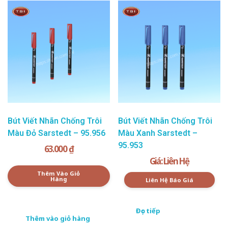
Bút Viết Nhãn Chống Trôi
Bút Viết Nhãn Chống Trôi
Màu Đỏ Sarstedt – 95.956
Màu Xanh Sarstedt –
95.953
63.000
₫
Giá: Liên Hệ
Thêm Vào Giỏ
Hàng
Liên Hệ Báo Giá
Đọc tiếp
Thêm vào giỏ hàng