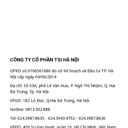
"MailChimp" Plugin is Not Activated!
In
order to use this element, you need to
install and activate this plugin.
CÔNG TY CỔ PHẦN TSI HÀ NỘI
GPKD số 0106561686 do sở Kế hoạch và Đầu tư TP. Hà
Nội cấp ngày 04/06/2014
Địa chỉ: Số 53A, phố Lê Văn Hưu, P. Ngô Thì Nhậm, Q. Hai
Bà Trưng, Tp. Hà Nội
VPGD: 182 Lò Đúc, Q.Hai Bà Trưng, Hà Nội
Hotline: 0813.302.888
Tel: 024.3987.8635 - 024.3943.4752 - 024.3987.8636
VPĐD: 459 Sư Vạn Hạnh, quận 10, Hồ Chí Minh, Việt Nam