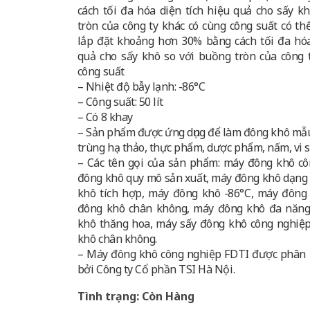
cách tối đa hóa diện tích hiệu quả cho sấy k
tròn của công ty khác có cùng công suất có th
lắp đặt khoảng hơn 30% bằng cách tối đa hóa
quả cho sấy khô so với buồng tròn của công 
công suất
– Nhiệt độ bẫy lạnh: -86°C
– Công suất: 50 lít
– Có 8 khay
– Sản phẩm được ứng dụng để làm đông khô m
trùng hạ thảo, thực phẩm, dược phẩm, nấm, vi 
– Các tên gọi của sản phẩm: máy đông khô c
đông khô quy mô sản xuất, máy đông khô dạng
khô tích hợp, máy đông khô -86°C, máy đông 
đông khô chân không, máy đông khô đa năng
khô thăng hoa, máy sấy đông khô công nghiệ
khô chân không.
– Máy đông khô công nghiệp FDTI được phân 
bởi Công ty Cổ phần TSI Hà Nội.
Tình trạng: Còn Hàng