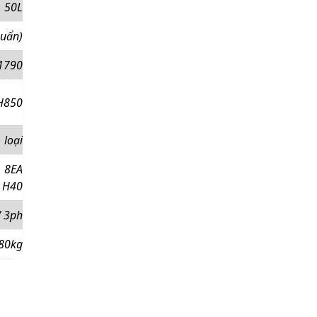
50L
huẩn)
1790
H850
 loại
8EA
 H40
 3ph
80kg