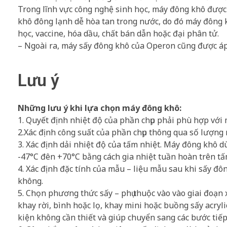
Trong lĩnh vực công nghệ sinh học, máy đông khô được á
khô đông lạnh dễ hòa tan trong nước, do đó máy đông
học, vaccine, hóa dầu, chất bán dẫn hoặc đại phân tử.
– Ngoài ra, máy sấy đông khô của Operon cũng được áp d
Lưu ý
Những lưu ý khi lựa chọn máy đông khô:
1. Quyết định nhiệt độ của phần chụp phải phù hợp vớ
2.Xác định công suất của phần chụp thông qua số lượng
3. Xác định dải nhiệt độ của tấm nhiệt. Máy đông khô d
-47°C đên +70°C bằng cách gia nhiệt tuần hoàn trên tấ
4. Xác định đặc tính của mẫu – liệu mẫu sau khi sấy đô
không.
5. Chọn phương thức sấy – phụ thuộc vào vào giai đoạn 
khay rời, bình hoặc lọ, khay mini hoặc buồng sấy acryl
kiện không cần thiết và giúp chuyển sang các bước tiếp