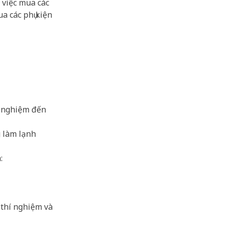
 việc mua các
a các phụ kiện
í nghiệm đến
g làm lạnh
:
 thí nghiệm và