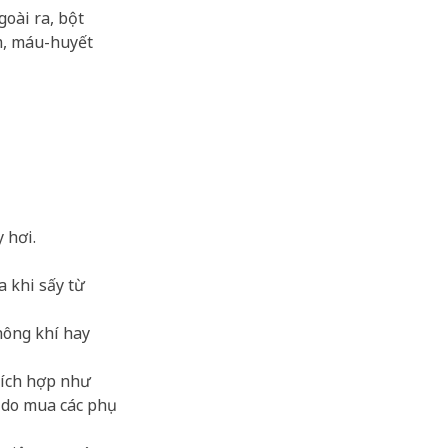
goài ra, bột
m, máu-huyết
 hơi.
a khi sấy từ
hông khí hay
thích hợp như
 do mua các phụ