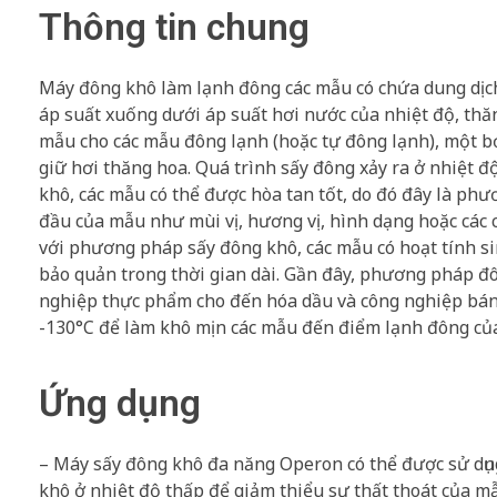
Thông tin chung
Máy đông khô làm lạnh đông các mẫu có chứa dung dịc
áp suất xuống dưới áp suất hơi nước của nhiệt độ, t
mẫu cho các mẫu đông lạnh (hoặc tự đông lạnh), một b
giữ hơi thăng hoa. Quá trình sấy đông xảy ra ở nhiệt độ
khô, các mẫu có thể được hòa tan tốt, do đó đây là ph
đầu của mẫu như mùi vị, hương vị, hình dạng hoặc các 
với phương pháp sấy đông khô, các mẫu có hoạt tính s
bảo quản trong thời gian dài. Gần đây, phương pháp đ
nghiệp thực phẩm cho đến hóa dầu và công nghiệp bán 
-130°C để làm khô mịn các mẫu đến điểm lạnh đông của
Ứng dụng
– Máy sấy đông khô đa năng Operon có thể được sử dụn
khô ở nhiệt độ thấp để giảm thiểu sự thất thoát của m