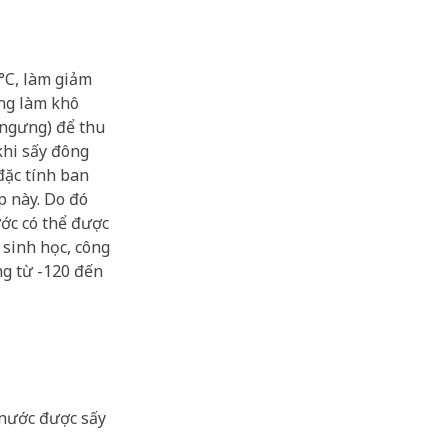
°C, làm giảm
ng làm khô
 ngưng) để thu
khi sấy đông
đặc tính ban
p này. Do đó
ớc có thể được
 sinh học, công
ng từ -120 đến
 nước được sấy