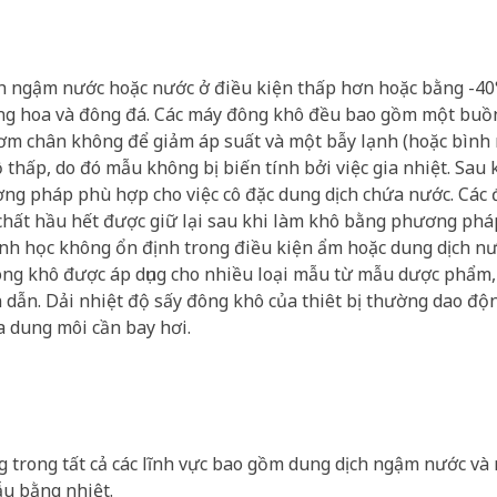
h ngậm nước hoặc nước ở điều kiện thấp hơn hoặc bằng -40
hăng hoa và đông đá. Các máy đông khô đều bao gồm một buồ
ơm chân không để giảm áp suất và một bẫy lạnh (hoặc bình
 thấp, do đó mẫu không bị biến tính bởi việc gia nhiệt. Sau 
ương pháp phù hợp cho việc cô đặc dung dịch chứa nước. Các 
chất hầu hết được giữ lại sau khi làm khô bằng phương phá
inh học không ổn định trong điều kiện ẩm hoặc dung dịch nư
ông khô được áp dụng cho nhiều loại mẫu từ mẫu dược phẩm,
dẫn. Dải nhiệt độ sấy đông khô của thiêt bị thường dao độ
 dung môi cần bay hơi.
g trong tất cả các lĩnh vực bao gồm dung dịch ngậm nước và
ẫu bằng nhiệt.