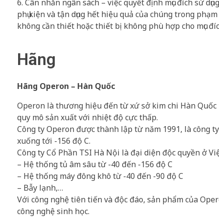
6. Cân nhắn ngân sách – việc quyết định mục đích sử dụ
phụ kiện và tận dụng hết hiệu quả của chúng trong phạm 
không cần thiết hoặc thiết bị không phù hợp cho mục đíc
Hãng
Hãng Operon – Hàn Quốc
Operon là thương hiệu đến từ xứ sở kim chi Hàn Quốc 
quy mô sản xuất với nhiệt độ cực thấp.
Công ty Operon được thành lập từ năm 1991, là công ty 
xuống tới -156 độ C.
Công ty Cổ Phần TSI Hà Nội là đại diện độc quyền ở V
– Hệ thống tủ âm sâu từ -40 đến -156 độ C
– Hệ thống máy đông khô từ -40 đến -90 độ C
– Bẫy lạnh,…
Với công nghệ tiên tiến và độc đáo, sản phẩm của Oper
công nghệ sinh học.