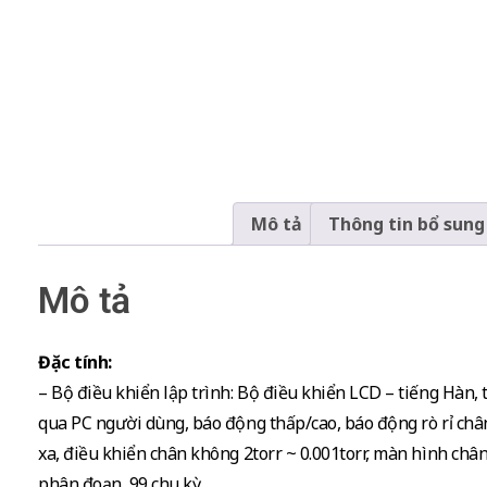
Mô tả
Thông tin bổ sung
Mô tả
Đặc tính:
– Bộ điều khiển lập trình: Bộ điều khiển LCD – tiếng Hàn, 
qua PC người dùng, báo động thấp/cao, báo động rò rỉ chân 
xa, điều khiển chân không 2torr ~ 0.001torr, màn hình châ
phân đoạn, 99 chu kỳ.