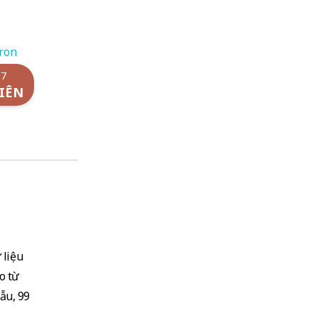
ron
/7
IÊN
 liệu
o từ
ẫu, 99