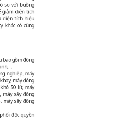
hô so với buồng
ể giảm diện tích
 diện tích hiệu
ty khác có cùng
ẫu bao gồm đông
sinh,…
ông nghiệp, máy
 khay, máy đông
khô 50 lít, máy
, máy sấy đông
p, máy sấy đông
phối độc quyền