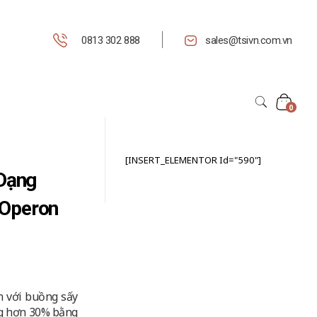
0813 302 888
sales@tsivn.com.vn
0
[INSERT_ELEMENTOR Id="590"]
Dạng
 Operon
 với buồng sấy
ng hơn 30% bằng