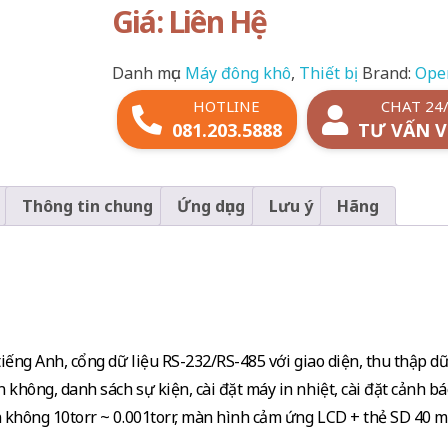
Giá: Liên Hệ
Danh mục:
Máy đông khô
,
Thiết bị
Brand:
Ope
HOTLINE
CHAT 24
081.203.5888
TƯ VẤN V
Thông tin chung
Ứng dụng
Lưu ý
Hãng
tiếng Anh, cổng dữ liệu RS-232/RS-485 với giao diện, thu thập dữ
không, danh sách sự kiện, cài đặt máy in nhiệt, cài đặt cảnh bá
n không 10torr ~ 0.001torr, màn hình cảm ứng LCD + thẻ SD 40 m