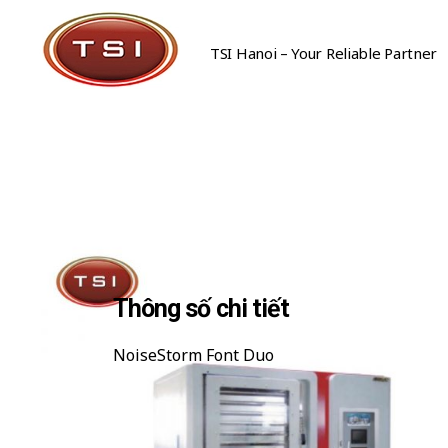
TSI Hanoi – Your Reliable Partner
Công Ty Cổ Phần TSI Hà Nội
Công Ty Cổ Phần TSI Hà Nội