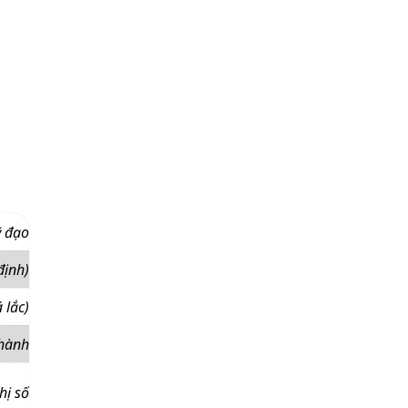
ỹ đạo
định)
 lắc)
 hành
hị số