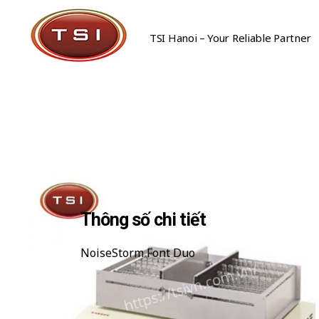
TSI Hanoi – Your Reliable Partner
Công Ty Cổ Phần TSI Hà Nội
Công Ty Cổ Phần TSI Hà Nội