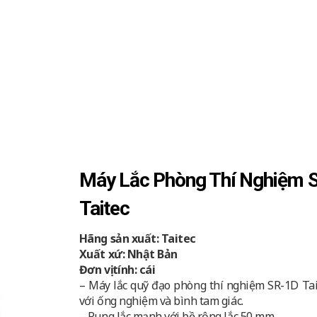
Máy Lắc Phòng Thí Nghiệm 
Taitec
Hãng sản xuất: Taitec
Xuất xứ: Nhật Bản
Đơn vị tính: cái
– Máy lắc quỹ đạo phòng thí nghiệm SR-1D Tai
với ống nghiệm và bình tam giác.
– Rung lắc mạnh với bề rộng lắc 50 mm.