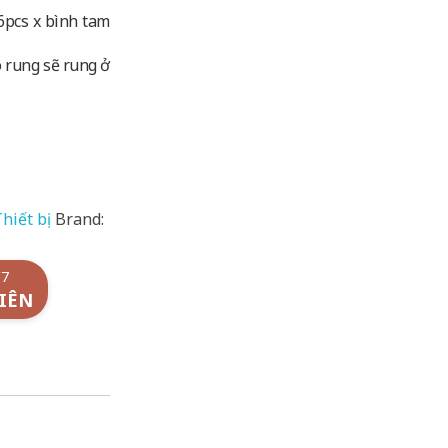
: 6pcs x bình tam
o rung sẽ rung ở
hiết bị
Brand:
/7
IÊN