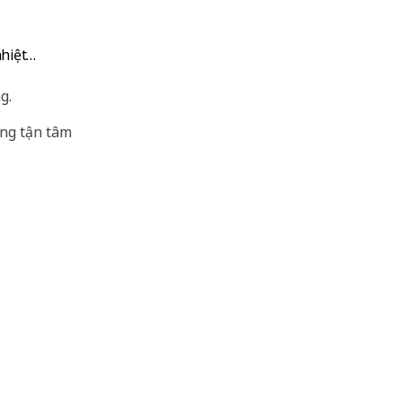
nhiệt…
g.
àng tận tâm