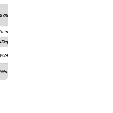
u chì
47mm
 45kg
V/2A
hiển.