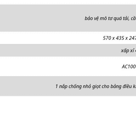
bảo vệ mô tơ quá tải, cầ
570 x 435 x 2
xấp xỉ
AC100
1 nắp chống nhỏ giọt cho bảng điều k