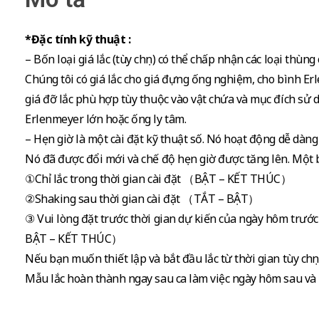
*Đặc tính kỹ thuật :
– Bốn loại giá lắc (tùy chọn) có thể chấp nhận các loại thù
Chúng tôi có giá lắc cho giá đựng ống nghiệm, cho bình Erle
giá đỡ lắc phù hợp tùy thuộc vào vật chứa và mục đích sử 
Erlenmeyer lớn hoặc ống ly tâm.
– Hẹn giờ là một cài đặt kỹ thuật số. Nó hoạt động dễ dàn
Nó đã được đổi mới và chế độ hẹn giờ được tăng lên. Một b
①Chỉ lắc trong thời gian cài đặt （BẬT – KẾT THÚC）
②Shaking sau thời gian cài đặt （TẮT – BẬT）
③ Vui lòng đặt trước thời gian dự kiến ​​của ngày hôm trướ
BẬT – KẾT THÚC）
Nếu bạn muốn thiết lập và bắt đầu lắc từ thời gian tùy chọn
Mẫu lắc hoàn thành ngay sau ca làm việc ngày hôm sau và b