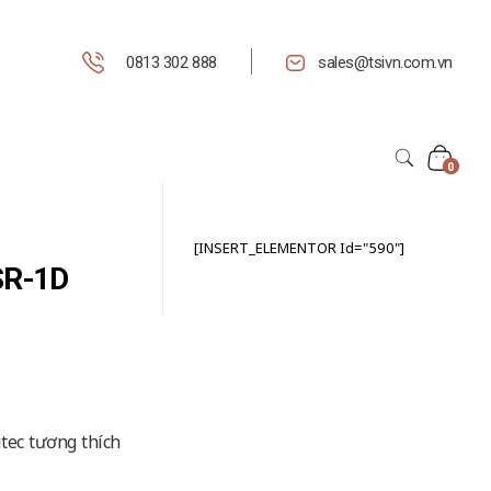
0813 302 888
sales@tsivn.com.vn
0
[INSERT_ELEMENTOR Id="590"]
SR-1D
tec tương thích