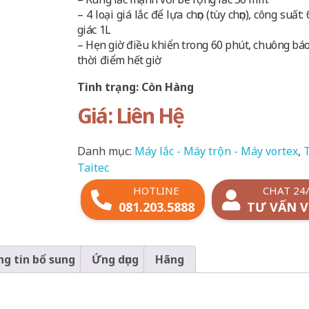
– 4 loại giá lắc để lựa chọn (tùy chọn), công suất
giác 1L
– Hẹn giờ điều khiển trong 60 phút, chuông bá
thời điểm hết giờ
Tình trạng: Còn Hàng
Giá: Liên Hệ
Danh mục:
Máy lắc - Máy trộn - Máy vortex
,
T
Taitec
HOTLINE
CHAT 24
081.203.5888
TƯ VẤN V
g tin bổ sung
Ứng dụng
Hãng