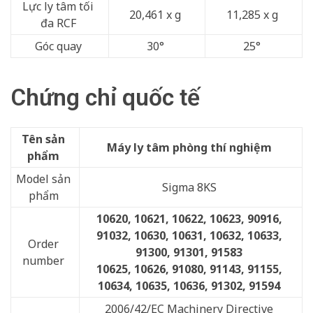
Lực ly tâm tối
20,461 x g
11,285 x g
đa RCF
Góc quay
30°
25°
Chứng chỉ quốc tế
Tên sản
Máy ly tâm phòng thí nghiệm
phẩm
Model sản
Sigma 8KS
phẩm
10620, 10621, 10622, 10623, 90916,
91032, 10630, 10631, 10632, 10633,
Order
91300, 91301, 91583
number
10625, 10626, 91080, 91143, 91155,
10634, 10635, 10636, 91302, 91594
2006/42/EC Machinery Directive