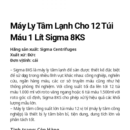
Máy Ly Tâm Lạnh Cho 12 Túi
Máu 1 Lít Sigma 8KS
Hãng sản xuất: Sigma Centrifuges
Xuất xứ: Đức
Đơn vị tính: cái
– Sigma 8KS là máy ly tâm lạnh để sàn được thiết kế đặc biệt
để sử dụng trong nhiều lĩnh vực khác nhau: công nghiệp, nghiên
cứu, ngân hàng máu, các cơ sở truyền máu cũng như hệ
thống phòng thí nghiệm. Với công suất tối đa lên tới 12 túi
máu 1.000 ml với roto văng ngang hoặc 6 túi máu 1.500ml với
roto góc cố định, Sigma 8KS cho phép xử lý hiệu quả các khối
lượng mẫu lớn.
– Máy ly tâm công suất lớn túi máu 12 vị trí (máy ly tâm công
nghiệp) là thiết bị ly tâm bền bỉ, tiện dung, dung tích lớn và
phân tách tốt.
Tình trạng: Còn Hàng