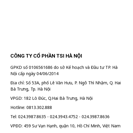
"MailChimp" Plugin is Not Activated!
In
order to use this element, you need to
install and activate this plugin.
CÔNG TY CỔ PHẦN TSI HÀ NỘI
GPKD số 0106561686 do sở Kế hoạch và Đầu tư TP. Hà
Nội cấp ngày 04/06/2014
Địa chỉ: Số 53A, phố Lê Văn Hưu, P. Ngô Thì Nhậm, Q. Hai
Bà Trưng, Tp. Hà Nội
VPGD: 182 Lò Đúc, Q.Hai Bà Trưng, Hà Nội
Hotline: 0813.302.888
Tel: 024.3987.8635 - 024.3943.4752 - 024.3987.8636
VPĐD: 459 Sư Vạn Hạnh, quận 10, Hồ Chí Minh, Việt Nam