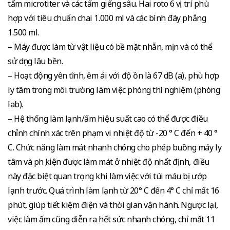
tấm microtiter và các tấm giếng sâu. Hai roto 6 vị trí phù
hợp với tiêu chuẩn chai 1.000 ml và các bình đáy phẳng
1.500 ml.
– Máy được làm từ vật liệu có bề mặt nhẵn, mịn và có thể
sử dụng lâu bền.
– Hoạt động yên tĩnh, êm ái với độ ồn là 67 dB (a), phù hợp
ly tâm trong môi trường làm việc phòng thí nghiệm (phòng
lab).
– Hệ thống làm lạnh/ấm hiệu suất cao có thể được điều
chỉnh chính xác trên phạm vi nhiệt độ từ -20 ° C đến + 40 °
C. Chức năng làm mát nhanh chóng cho phép buồng máy ly
tâm và phụ kiện được làm mát ở nhiệt độ nhất định, điều
này đặc biệt quan trọng khi làm việc với túi máu bị ướp
lạnh trước. Quá trình làm lạnh từ 20° C đến 4° C chỉ mất 16
phút, giúp tiết kiệm điện và thời gian vận hành. Ngược lại,
việc làm ấm cũng diễn ra hết sức nhanh chóng, chỉ mất 11