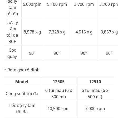
độ ly
5.000rpm
5,100 rpm
3,700 rpm
3,700 rp
tâm
tối đa
Lực ly
tâm
8,578 x g
7,328 x g
4,515 x g
3,857 x g
tối đa
RCF
Góc
90°
90°
90°
90°
quay
* Roto góc cố định:
Model
12505
12510
6 túi máu (6 x
6 túi máu (6 x
Công suất tối đa
500 ml)
500 ml)
Tốc độ ly tâm
10,500 rpm
7,000 rpm
tối đa