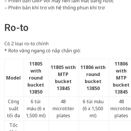
– Phiên bản GMP với máy nén làm mát bằng nước
– Phiên bản khí trơ với hệ thống phun khí trơ
Ro-to
Có 2 loại ro-to chính
* Roto văng ngang có nắp chắn gió:
11805
11806
11805
with
11806
with
with
with
MTP
round
Model
round
MTP
bucket
bucket
bucket
bucket
13845
13850
13850
13845
Công
6 túi
48
6 túi máu
48
suất
máu (6 x
microtiter
(6 x 1,500
microtite
tối đa
1,500 ml)
plates
ml)
plates
Tốc