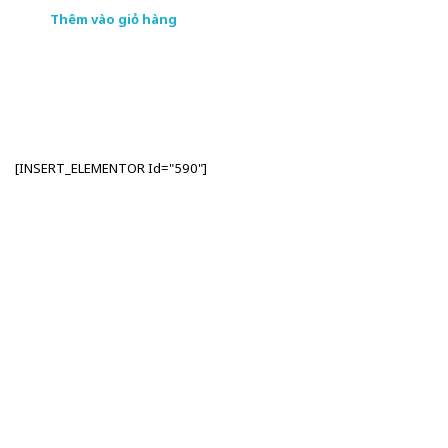
Thêm vào giỏ hàng
[INSERT_ELEMENTOR Id="590"]
Nhập Email Của Bạn
Tại Đây
Để cập nhật các thông tin sản phẩm và chương
trình khuyến mãi từ công ty TSI Hà Nội