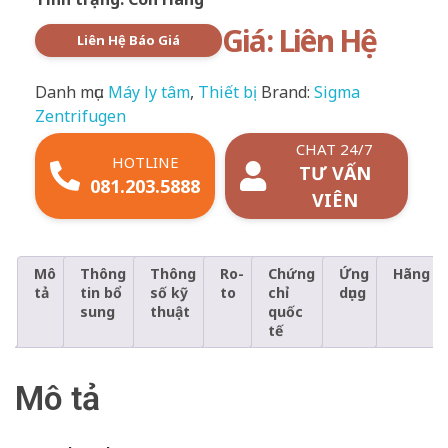
Giá: Liên Hệ
Liên Hệ Báo Giá
Danh mục:
Máy ly tâm
,
Thiết bị
Brand:
Sigma
Zentrifugen
CHAT 24/7
HOTLINE
TƯ VẤN
081.203.5888
VIÊN
Mô
Thông
Thông
Ro-
Chứng
Ứng
Hãng
tả
tin bổ
số kỹ
to
chỉ
dụng
sung
thuật
quốc
tế
Mô tả