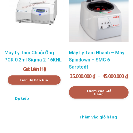
Máy Ly Tâm Chuỗi Ống
Máy Ly Tâm Nhanh – Máy
PCR 0.2ml Sigma 2-16KHL
Spindown – SMC 6
Sarstedt
Giá: Liên Hệ
35.000.000
₫
45.000.000
₫
–
Liên Hệ Báo Giá
Thêm Vào Giỏ
Hàng
Đọc tiếp
Thêm vào giỏ hàng