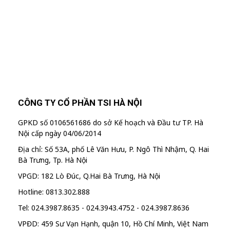
"MailChimp" Plugin is Not Activated!
In
order to use this element, you need to
install and activate this plugin.
CÔNG TY CỔ PHẦN TSI HÀ NỘI
GPKD số 0106561686 do sở Kế hoạch và Đầu tư TP. Hà
Nội cấp ngày 04/06/2014
Địa chỉ: Số 53A, phố Lê Văn Hưu, P. Ngô Thì Nhậm, Q. Hai
Bà Trưng, Tp. Hà Nội
VPGD: 182 Lò Đúc, Q.Hai Bà Trưng, Hà Nội
Hotline: 0813.302.888
Tel: 024.3987.8635 - 024.3943.4752 - 024.3987.8636
VPĐD: 459 Sư Vạn Hạnh, quận 10, Hồ Chí Minh, Việt Nam