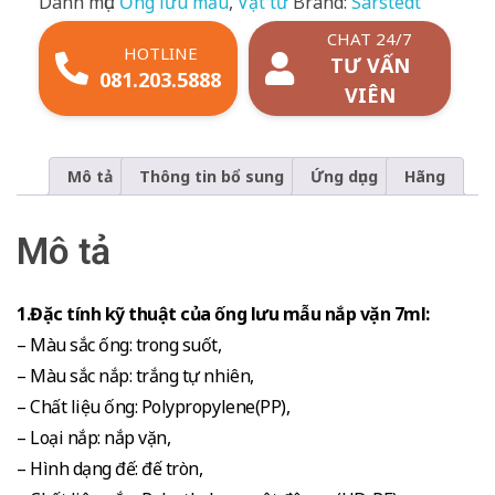
Danh mục:
Ống lưu mẫu
,
Vật tư
Brand:
Sarstedt
CHAT 24/7
HOTLINE
TƯ VẤN
081.203.5888
VIÊN
Mô tả
Thông tin bổ sung
Ứng dụng
Hãng
Mô tả
1.Đặc tính kỹ thuật của ống lưu mẫu nắp vặn 7ml:
– Màu sắc ống: trong suốt,
– Màu sắc nắp: trắng tự nhiên,
– Chất liệu ống: Polypropylene(PP),
– Loại nắp: nắp vặn,
– Hình dạng đế: đế tròn,