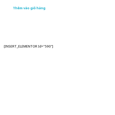
Thêm vào giỏ hàng
[INSERT_ELEMENTOR Id="590"]
Nhập Email Của Bạn
Tại Đây
Để cập nhật các thông tin sản phẩm và chương
trình khuyến mãi từ công ty TSI Hà Nội