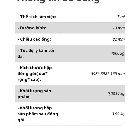
- Thể tích làm việc:
7 ml
- Đường kính:
13 mm
- Chiều cao ống:
82 mm
- Tốc độ ly tâm tối
4000 xg
đa:
- Kích thước hộp
đóng gói( dài*
598* 398* 165 mm
rộng* cao):
- Khối lượng sản
0,0034 kg
phẩm:
- Khối lượng hộp
sản phẩm sau đóng
3.99 kg
gói: