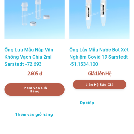
Ống Lưu Mẫu Nắp Vặn
Ống Lẫy Mẫu Nước Bọt Xét
Không Vạch Chia 2ml
Nghiệm Covid 19 Sarstedt
Sarstedt -72.693
-51.1534.100
2.605
₫
Giá: Liên Hệ
Liên Hệ Báo Giá
Thêm Vào Giỏ
Hàng
Đọc tiếp
Thêm vào giỏ hàng