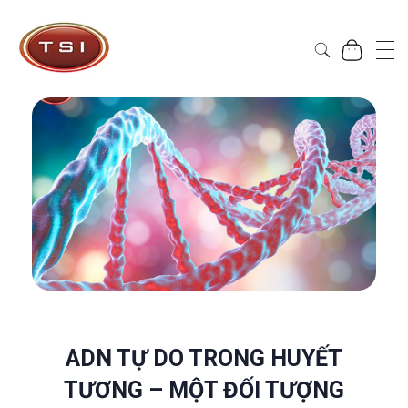
Công Ty Cổ Phần TSI Hà Nội
Công Ty Cổ Phần TSI Hà Nội
ADN TỰ DO TRONG HUYẾT
TƯƠNG – MỘT ĐỐI TƯỢNG