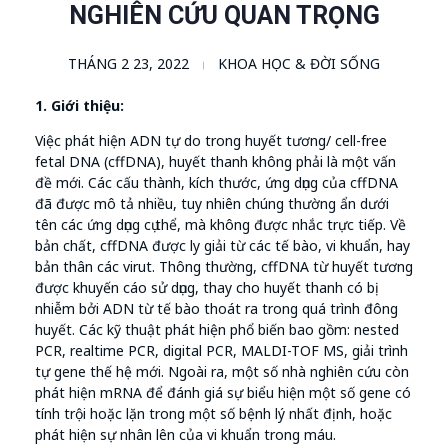
NGHIÊN CỨU QUAN TRỌNG
THÁNG 2 23, 2022
KHOA HỌC & ĐỜI SỐNG
1. Giới thiệu:
Việc phát hiện ADN tự do trong huyết tương/ cell-free
fetal DNA (cffDNA), huyết thanh không phải là một vấn
đề mới. Các cấu thành, kích thước, ứng dụng của cffDNA
đã được mô tả nhiều, tuy nhiên chúng thường ẩn dưới
tên các ứng dụng cụ thể, mà không được nhắc trực tiếp. Về
bản chất, cffDNA được ly giải từ các tế bào, vi khuẩn, hay
bản thân các virut. Thông thường, cffDNA từ huyết tương
được khuyến cáo sử dụng, thay cho huyết thanh có bị
nhiễm bởi ADN từ tế bào thoát ra trong quá trình đông
huyết. Các kỹ thuật phát hiện phổ biến bao gồm: nested
PCR, realtime PCR, digital PCR, MALDI-TOF MS, giải trình
tự gene thế hệ mới. Ngoài ra, một số nhà nghiên cứu còn
phát hiện mRNA để đánh giá sự biểu hiện một số gene có
tính trội hoặc lặn trong một số bệnh lý nhất định, hoặc
phát hiện sự nhân lên của vi khuẩn trong máu.