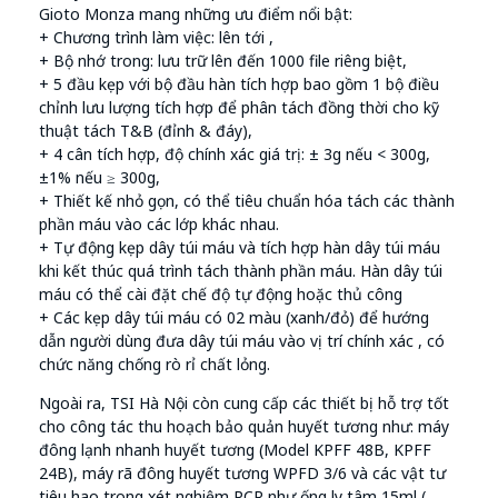
Gioto Monza mang những ưu điểm nổi bật:
+ Chương trình làm việc: lên tới ,
+ Bộ nhớ trong: lưu trữ lên đến 1000 file riêng biệt,
+ 5 đầu kẹp với bộ đầu hàn tích hợp bao gồm 1 bộ điều
chỉnh lưu lượng tích hợp để phân tách đồng thời cho kỹ
thuật tách T&B (đỉnh & đáy),
+ 4 cân tích hợp, độ chính xác giá trị: ± 3g nếu < 300g,
±1% nếu ≥ 300g,
+ Thiết kế nhỏ gọn, có thể tiêu chuẩn hóa tách các thành
phần máu vào các lớp khác nhau.
+ Tự động kẹp dây túi máu và tích hợp hàn dây túi máu
khi kết thúc quá trình tách thành phần máu. Hàn dây túi
máu có thể cài đặt chế độ tự động hoặc thủ công
+ Các kẹp dây túi máu có 02 màu (xanh/đỏ) để hướng
dẫn người dùng đưa dây túi máu vào vị trí chính xác , có
chức năng chống rò rỉ chất lỏng.
Ngoài ra, TSI Hà Nội còn cung cấp các thiết bị hỗ trợ tốt
cho công tác thu hoạch bảo quản huyết tương như: máy
đông lạnh nhanh huyết tương (Model KPFF 48B, KPFF
24B), máy rã đông huyết tương WPFD 3/6 và các vật tư
tiêu hao trong xét nghiệm PCR như ống ly tâm 15ml (