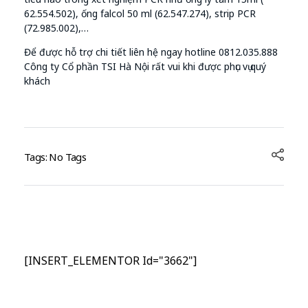
62.554.502), ống falcol 50 ml (62.547.274), strip PCR
(72.985.002),…
Để được hỗ trợ chi tiết liên hệ ngay hotline 0812.035.888
Công ty Cổ phần TSI Hà Nội rất vui khi được phục vụ quý
khách
Tags: No Tags
[INSERT_ELEMENTOR Id="3662"]