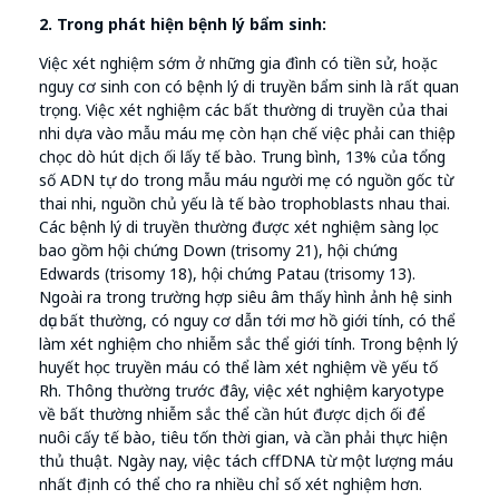
2. Trong phát hiện bệnh lý bẩm sinh:
Việc xét nghiệm sớm ở những gia đình có tiền sử, hoặc
nguy cơ sinh con có bệnh lý di truyền bẩm sinh là rất quan
trọng. Việc xét nghiệm các bất thường di truyền của thai
nhi dựa vào mẫu máu mẹ còn hạn chế việc phải can thiệp
chọc dò hút dịch ối lấy tế bào. Trung bình, 13% của tổng
số ADN tự do trong mẫu máu người mẹ có nguồn gốc từ
thai nhi, nguồn chủ yếu là tế bào trophoblasts nhau thai.
Các bệnh lý di truyền thường được xét nghiệm sàng lọc
bao gồm hội chứng Down (trisomy 21), hội chứng
Edwards (trisomy 18), hội chứng Patau (trisomy 13).
Ngoài ra trong trường hợp siêu âm thấy hình ảnh hệ sinh
dục bất thường, có nguy cơ dẫn tới mơ hồ giới tính, có thể
làm xét nghiệm cho nhiễm sắc thể giới tính. Trong bệnh lý
huyết học truyền máu có thể làm xét nghiệm về yếu tố
Rh. Thông thường trước đây, việc xét nghiệm karyotype
về bất thường nhiễm sắc thể cần hút được dịch ối để
nuôi cấy tế bào, tiêu tốn thời gian, và cần phải thực hiện
thủ thuật. Ngày nay, việc tách cffDNA từ một lượng máu
nhất định có thể cho ra nhiều chỉ số xét nghiệm hơn.