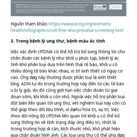
Nguồn tham khảo:
https://www.acog.org/womens-
health/infographics/cell-free-dna-prenatal-screening-test
3. Trong bệnh lý ung thư, bệnh máu ác tính
Việc xác định cffDNA có thể hỗ trợ bổ sung thông tin cho
chẩn đoán các bệnh lý như: khối u phức tạp, bệnh lý ác
tính khó phân loại dựa trên hình thái tế bào, khối u có
nhiều dòng tế bào khác nhau, vị trí sinh thiết có nguy cơ
cao. Ứng dụng này thường được phân loại là sinh thiết
lỏng. ADN tự do trong trường hợp này đến từ các tế bào
u bị ly giải, do đó cũng giới hạn việc chẩn đoán từ giai
đoạn sớm, khi khối u còn nhỏ. Ngoài việc hỗ trợ phân loại
đột biến liên quan tới ung thư, xét nghiệm loại này còn có
thể giúp theo dõi liệu trình, ví dụ như hóa trị, xạ trị. Việc
theo dõi nồng độ cffDNA liên quan tới khối u có thể bổ
sung thông tin về tình trạng đáp ứng điều trị, nhất là
trong trường hợp di căn, kích thước nhỏ, khó phát hiện
qua chẩn đoán hình ảnh. Các loại ung thư có thể ứng dụng