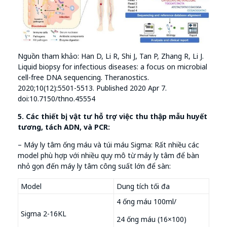
Nguồn tham khảo: Han D, Li R, Shi J, Tan P, Zhang R, Li J.
Liquid biopsy for infectious diseases: a focus on microbial
cell-free DNA sequencing. Theranostics.
2020;10(12):5501-5513. Published 2020 Apr 7.
doi:10.7150/thno.45554
5. Các thiết bị, vật tư hỗ trợ việc thu thập mẫu huyết
tương, tách ADN, và PCR:
– Máy ly tâm ống máu và túi máu Sigma: Rất nhiều các
model phù hợp với nhiều quy mô từ máy ly tâm để bàn
nhỏ gọn đến máy ly tâm công suất lớn để sàn:
Model
Dung tích tối đa
4 ống máu 100ml/
Sigma 2-16KL
24 ống máu (16×100)