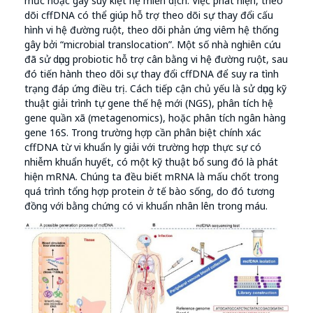
mức hoặc gây suy kiệt hệ miễn dịch. Việc phát hiện, theo
dõi cffDNA có thể giúp hỗ trợ theo dõi sự thay đổi cấu
hình vi hệ đường ruột, theo dõi phản ứng viêm hệ thống
gây bởi “microbial translocation”. Một số nhà nghiên cứu
đã sử dụng probiotic hỗ trợ cân bằng vi hệ đường ruột, sau
đó tiến hành theo dõi sự thay đổi cffDNA để suy ra tình
trạng đáp ứng điều trị. Cách tiếp cận chủ yếu là sử dụng kỹ
thuật giải trình tự gene thế hệ mới (NGS), phân tích hệ
gene quần xã (metagenomics), hoặc phân tích ngân hàng
gene 16S. Trong trường hợp cần phân biệt chính xác
cffDNA từ vi khuẩn ly giải với trường hợp thực sự có
nhiễm khuẩn huyết, có một kỹ thuật bổ sung đó là phát
hiện mRNA. Chúng ta đều biết mRNA là mấu chốt trong
quá trình tổng hợp protein ở tế bào sống, do đó tương
đồng với bằng chứng có vi khuẩn nhân lên trong máu.