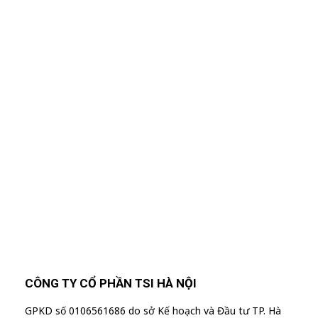
Nhập Email Của Bạn
Tại Đây
Để cập nhật các thông tin sản phẩm và chương
trình khuyến mãi từ công ty TSI Hà Nội
"MailChimp" Plugin is Not Activated!
In
order to use this element, you need to
install and activate this plugin.
CÔNG TY CỔ PHẦN TSI HÀ NỘI
GPKD số 0106561686 do sở Kế hoạch và Đầu tư TP. Hà