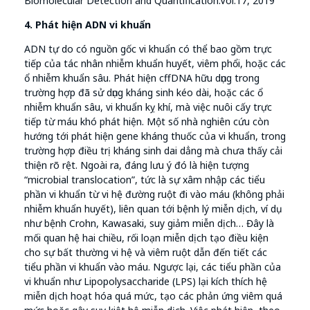
Biomolecular Detection and Quantification.Vol.17, 2019
4. Phát hiện ADN vi khuẩn
ADN tự do có nguồn gốc vi khuẩn có thể bao gồm trực
tiếp của tác nhân nhiễm khuẩn huyết, viêm phổi, hoặc các
ổ nhiễm khuẩn sâu. Phát hiện cffDNA hữu dụng trong
trường hợp đã sử dụng kháng sinh kéo dài, hoặc các ổ
nhiễm khuẩn sâu, vi khuẩn kỵ khí, mà việc nuôi cấy trực
tiếp từ máu khó phát hiện. Một số nhà nghiên cứu còn
hướng tới phát hiện gene kháng thuốc của vi khuẩn, trong
trường hợp điều trị kháng sinh dai dẳng mà chưa thấy cải
thiện rõ rệt. Ngoài ra, đáng lưu ý đó là hiện tượng
“microbial translocation”, tức là sự xâm nhập các tiểu
phần vi khuẩn từ vi hệ đường ruột đi vào máu (không phải
nhiễm khuẩn huyết), liên quan tới bệnh lý miễn dịch, ví dụ
như bệnh Crohn, Kawasaki, suy giảm miễn dịch… Đây là
mối quan hệ hai chiều, rối loạn miễn dịch tạo điều kiện
cho sự bất thường vi hệ và viêm ruột dẫn đến tiết các
tiểu phần vi khuẩn vào máu. Ngược lại, các tiểu phần của
vi khuẩn như Lipopolysaccharide (LPS) lại kích thích hệ
miễn dịch hoạt hóa quá mức, tạo các phản ứng viêm quá