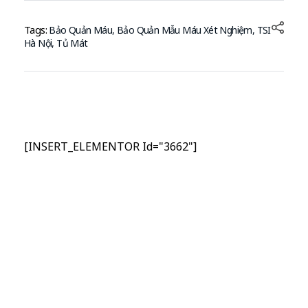
Tags:
Bảo Quản Máu
,
Bảo Quản Mẫu Máu Xét Nghiệm
,
TSI
Hà Nội
,
Tủ Mát
[INSERT_ELEMENTOR Id="3662"]
Nhập Email Của Bạn
Tại Đây
Để cập nhật các thông tin sản phẩm và chương