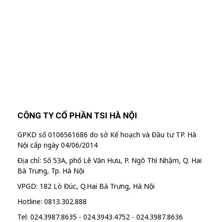
trình khuyến mãi từ công ty TSI Hà Nội
"MailChimp" Plugin is Not Activated!
In
order to use this element, you need to
install and activate this plugin.
CÔNG TY CỔ PHẦN TSI HÀ NỘI
GPKD số 0106561686 do sở Kế hoạch và Đầu tư TP. Hà
Nội cấp ngày 04/06/2014
Địa chỉ: Số 53A, phố Lê Văn Hưu, P. Ngô Thì Nhậm, Q. Hai
Bà Trưng, Tp. Hà Nội
VPGD: 182 Lò Đúc, Q.Hai Bà Trưng, Hà Nội
Hotline: 0813.302.888
Tel: 024.3987.8635 - 024.3943.4752 - 024.3987.8636