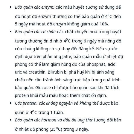
Bảo quản các enzym:
các mẫu huyết tương sử dụng để
0
đo hoạt độ enzym thường có thể bảo quản ở 4
C đến
5 ngày mà hoạt độ enzym không giảm quá 10%.
Bảo quản các cơ chất:
các chất chuyển hoá trong huyết
0
tương thường ổn định ở 4
C trong 6 ngày mà nồng độ
của chúng không có sự thay đổi đáng kể. Nếu sự xác
định dựa trên phản ứng Jaffé, bảo quản mẫu ở nhiệt độ
phòng có thể làm giảm nồng độ của phosphat, acid
uric và creatinin. Bilirubin bị phá huỷ khi bị ánh sáng
chiếu nên cần tránh ánh sáng trực tiếp trong quá trình
bảo quản. Glucose chỉ được bảo quản sau khi đã tách
protein khỏi mẫu máu hoặc thêm chất ổn định.
Các protein, các kháng nguyên và kháng thể
được bảo
o
quản ở 4
C trong 1 tuần.
Bảo quản các hormon và dấu ấn ung thư
tương đối bền
o
ở nhiệt độ phòng (25
C) trong 3 ngày.