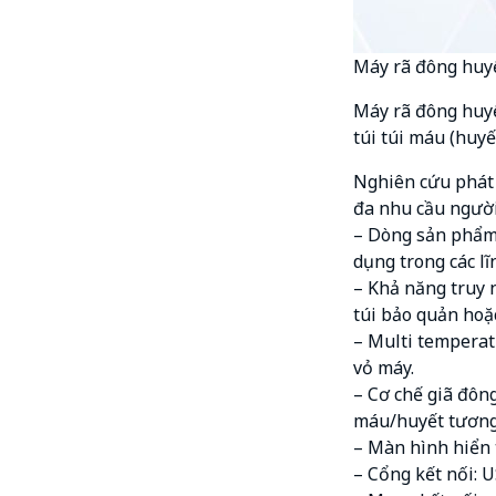
Máy rã đông huy
Máy rã đông huyế
túi túi máu (huyế
Nghiên cứu phát 
đa nhu cầu người
– Dòng sản phẩm 
dụng trong các lĩ
– Khả năng truy 
túi bảo quản hoặ
– Multi temperatu
vỏ máy.
– Cơ chế giã đô
máu/huyết tương
– Màn hình hiển 
– Cổng kết nối: 