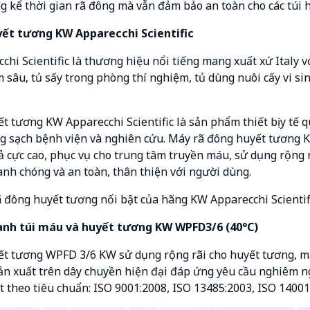
 kể thời gian rã đông mà vẫn đảm bảo an toàn cho các túi 
ết tương KW Apparecchi Scientific
i Scientific là thương hiệu nổi tiếng mang xuất xứ Italy vớ
 sâu, tủ sấy trong phòng thí nghiệm, tủ dùng nuôi cấy vi si
t tương KW Apparecchi Scientific là sản phẩm thiết bị y tế
g sạch bệnh viện và nghiên cứu. Máy rã đông huyết tương K
ả cực cao, phục vụ cho trung tâm truyền máu, sử dụng rộng 
nh chóng và an toàn, thân thiện với người dùng.
 đông huyết tương nổi bật của hãng KW Apparecchi Scientif
anh túi máu và huyết tương KW WPFD3/6 (40°C)
t tương WPFD 3/6 KW sử dụng rộng rãi cho huyết tương, má
Sản xuất trên dây chuyền hiện đại đáp ứng yêu cầu nghiêm 
 theo tiêu chuẩn: ISO 9001:2008, ISO 13485:2003, ISO 1400