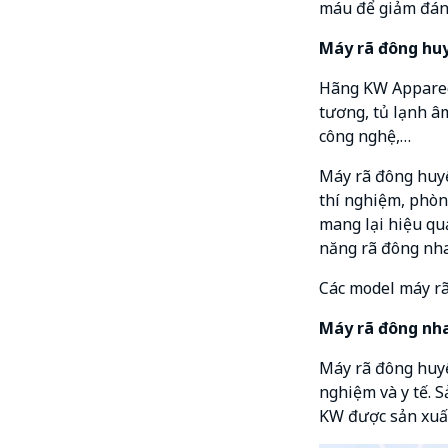
máu để giảm đáng
Máy rã đông huy
Hãng KW Apparecch
tương, tủ lạnh âm
công nghệ,…
Máy rã đông huyế
thí nghiệm, phòn
mang lại hiệu qu
năng rã đông nha
Các model máy rã
Máy rã đông nh
Máy rã đông huyế
nghiệm và y tế. 
KW được sản xuất