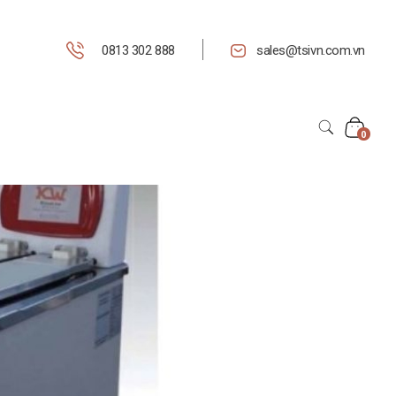
0813 302 888
sales@tsivn.com.vn
0