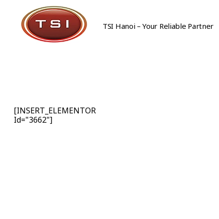
TSI Hanoi – Your Reliable Partner
Công Ty Cổ Phần TSI Hà Nội
Công Ty Cổ Phần TSI Hà Nội
[INSERT_ELEMENTOR
Id="3662"]