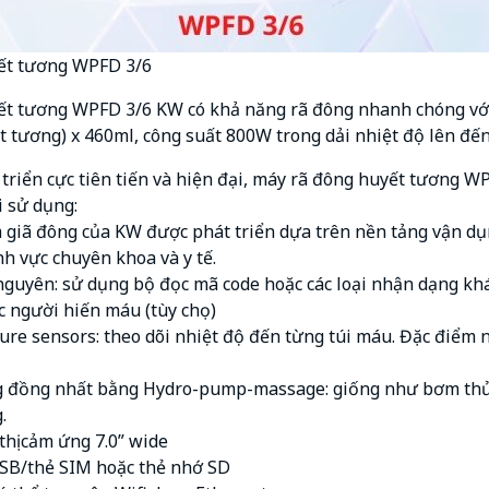
ết tương WPFD 3/6
t tương WPFD 3/6 KW có khả năng rã đông nhanh chóng với c
t tương) x 460ml, công suất 800W trong dải nhiệt độ lên đến
triển cực tiên tiến và hiện đại, máy rã đông huyết tương 
 sử dụng:
giã đông của KW được phát triển dựa trên nền tảng vận dụ
nh vực chuyên khoa và y tế.
nguyên: sử dụng bộ đọc mã code hoặc các loại nhận dạng khác
c người hiến máu (tùy chọ)
re sensors: theo dõi nhiệt độ đến từng túi máu. Đặc điểm này
ng đồng nhất bằng Hydro-pump-massage: giống như bơm thủy
.
thị cảm ứng 7.0” wide
USB/thẻ SIM hoặc thẻ nhớ SD