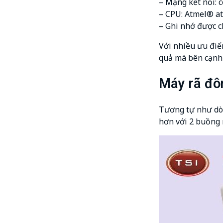
– Mạng kết nối: c
– CPU: Atmel® at
– Ghi nhớ được c
Với nhiều ưu điể
quả mà bên cạnh 
Máy rã đô
Tương tự như dòn
hơn với 2 buồng 