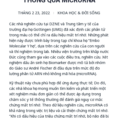
THÔNG QUA MICRORNA
THÁNG 2 23, 2022
KHOA HỌC & ĐỜI SỐNG
Các nhà nghiên cứu tại DZNE và Trung tâm y tế của
trường đại học Gottingen (UMG) đã xác định các phân tử
trong máu có thể chỉ ra dấu hiệu mất trí nhớ. Những phát
hiện này được trình bày trong tạp chí khoa học “Embo
Molecular Y học”, dựa trên các nghiên cứu của con người
và thí nghiệm trong lab. Nhiều viện trường trên khắp nước
Đức cũng tham gia vào các cuộc điều tra, nghiên cứu. Xét
nghiệm dấu ấn sinh học Biomarker được mô tả bởi nhóm
do Giáo sư André Fischer đi đầu dựa trên mức độ đo
lường phân tử ARN nhỏ không mã hóa (microRNA).
Kỹ thuật này chưa phù hợp để ứng dụng thực tế; Do đó,
các nhà khoa học mong muốn tìm kiếm và phát triển một
xét nghiệm máu đơn giản có thể được áp dụng trong
chăm sóc y tế thông thường để đánh giá nguy cơ mắc
chứng mất trí nhớ. Theo dữ liệu nghiên cứu, microRNA có
khả năng trong việc trị liệu và cải thiện chứng mất trí nhớ.
“Khi có dấu hiệu của triệu chứng mất trí nhớ, bộ não đã bị