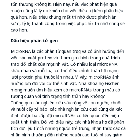
tổn thương không ít. Hiện nay, nếu việc phát hiện quá
muộn cũng là lý do khiến cho việc điều trị kém phần hiệu
quả hơn. Nếu triệu chứng mất trí nhớ được phát hiện
sớm, tỷ lệ thành công trong việc phục hồi trí nhớ cũng sẽ
cao hơn.
Dấu hiệu phân tử gen
MicroRNA là các phân tử quan trọng và có ảnh hưởng đến
việc sản xuất protein và tham gia chính trong quá trình
trao đổi chất của mọi sinh vật. Có nhiều loại microRNA
khác nhau và mỗi loại có thể điều chỉnh toàn bộ mạng
lưới protein phụ thuộc lẫn nhau. Vì vậy, microRNAs ảnh
hưởng lớn đối với cơ thể sinh vật. Nhà khoa học Fischer
mong muốn tìm hiểu xem có microRNAs trong máu có
tương quan với tình trạng tinh thần hay không?
Thông qua các nghiên cứu sâu rộng về con người, chuột
và nuôi cấy tế bào, các nhà nghiên cứu cuối cùng đã xác
định được ba cấp độ microRNAs có liên quan đến hiệu
suất tinh thần. Đối với điều này, các nhà khoa học đã phân
tích dữ liệu từ cả những người trẻ trung, nhận thức các cá
nhân bình thường đến những người cao tuổi bị suy giảm