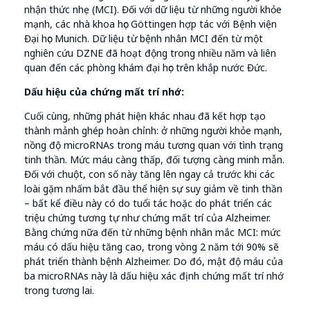
nhận thức nhẹ (MCI). Đối với dữ liệu từ những người khỏe
mạnh, các nhà khoa học Göttingen hợp tác với Bệnh viện
Đại học Munich. Dữ liệu từ bệnh nhân MCI đến từ một
nghiên cứu DZNE đã hoạt động trong nhiều năm và liên
quan đến các phòng khám đại học trên khắp nước Đức.
Dấu hiệu của chứng mất trí nhớ:
Cuối cùng, những phát hiện khác nhau đã kết hợp tạo
thành mảnh ghép hoàn chỉnh: ở những người khỏe mạnh,
nồng độ microRNAs trong máu tương quan với tình trạng
tinh thần. Mức máu càng thấp, đối tượng càng minh mẫn.
Đối với chuột, con số này tăng lên ngay cả trước khi các
loài gặm nhấm bắt đầu thể hiện sự suy giảm về tinh thần
– bất kể điều này có do tuổi tác hoặc do phát triển các
triệu chứng tương tự như chứng mất trí của Alzheimer.
Bằng chứng nữa đến từ những bệnh nhân mắc MCI: mức
máu có dấu hiệu tăng cao, trong vòng 2 năm tới 90% sẽ
phát triển thành bệnh Alzheimer. Do đó, mật độ máu của
ba microRNAs này là dấu hiệu xác định chứng mất trí nhớ
trong tương lai.