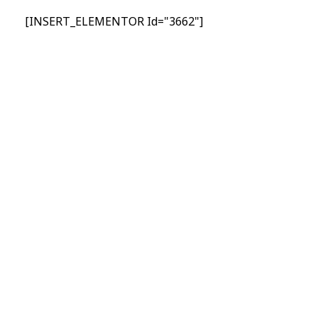
[INSERT_ELEMENTOR Id="3662"]
Nhập Email Của Bạn
Tại Đây
Để cập nhật các thông tin sản phẩm và chương
trình khuyến mãi từ công ty TSI Hà Nội
"MailChimp" Plugin is Not Activated!
In
order to use this element, you need to
install and activate this plugin.