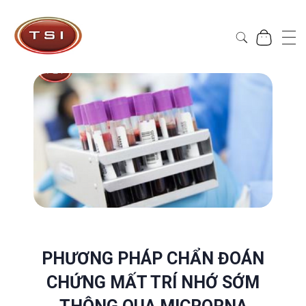
Công Ty Cổ Phần TSI Hà Nội
Công Ty Cổ Phần TSI Hà Nội
PHƯƠNG PHÁP CHẨN ĐOÁN
CHỨNG MẤT TRÍ NHỚ SỚM