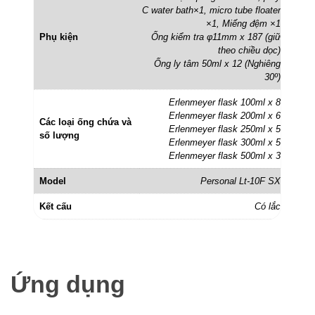
C water bath×1, micro tube floater
×1, Miếng đệm ×1
Phụ kiện
Ống kiểm tra φ11mm x 187 (giữ
theo chiều dọc)
Ống ly tâm 50ml x 12 (Nghiêng
30º)
Erlenmeyer flask 100ml x 8
Erlenmeyer flask 200ml x 6
Các loại ống chứa và
Erlenmeyer flask 250ml x 5
số lượng
Erlenmeyer flask 300ml x 5
Erlenmeyer flask 500ml x 3
Model
Personal Lt-10F SX
Kết cấu
Có lắc
Ứng dụng