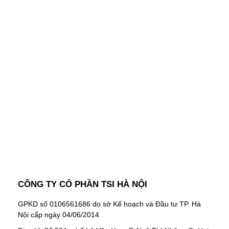
Nhập Email Của Bạn
Tại Đây
Để cập nhật các thông tin sản phẩm và chương
trình khuyến mãi từ công ty TSI Hà Nội
"MailChimp" Plugin is Not Activated!
In order
to use this element, you need to install and
activate this plugin.
CÔNG TY CỔ PHẦN TSI HÀ NỘI
GPKD số 0106561686 do sở Kế hoạch và Đầu tư TP. Hà
Nội cấp ngày 04/06/2014