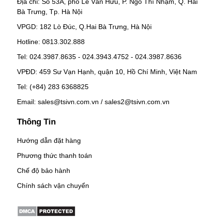
Địa chỉ: Số 53A, phố Lê Văn Hưu, P. Ngô Thì Nhậm, Q. Hai
Bà Trưng, Tp. Hà Nội
VPGD: 182 Lò Đúc, Q.Hai Bà Trưng, Hà Nội
Hotline: 0813.302.888
Tel: 024.3987.8635 - 024.3943.4752 - 024.3987.8636
VPĐD: 459 Sư Vạn Hạnh, quận 10, Hồ Chí Minh, Việt Nam
Tel: (+84) 283 6368825
Email: sales@tsivn.com.vn / sales2@tsivn.com.vn
Thông Tin
Hướng dẫn đặt hàng
Phương thức thanh toán
Chế độ bảo hành
Chính sách vận chuyển