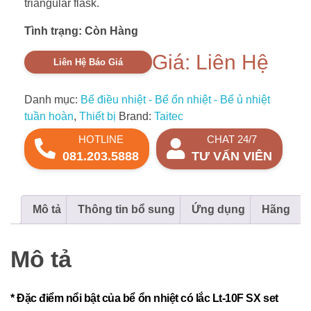
triangular flask.
Tình trạng: Còn Hàng
Giá: Liên Hệ
Liên Hệ Báo Giá
Danh mục:
Bể điều nhiệt - Bể ổn nhiệt - Bể ủ nhiệt
tuần hoàn
,
Thiết bị
Brand:
Taitec
HOTLINE
CHAT 24/7
081.203.5888
TƯ VẤN VIÊN
Mô tả
Thông tin bổ sung
Ứng dụng
Hãng
Mô tả
* Đặc điểm nổi bật của bể ổn nhiệt có lắc Lt-10F SX set