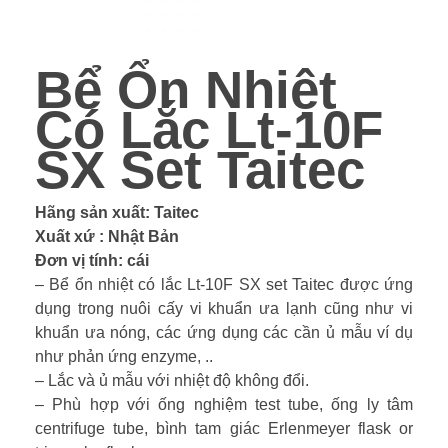
Bể Ổn Nhiệt
Có Lắc Lt-10F
SX Set Taitec
Hãng sản xuất: Taitec
Xuất xứ : Nhật Bản
Đơn vị tính: cái
– Bể ổn nhiệt có lắc Lt-10F SX set Taitec được ứng
dụng trong nuôi cấy vi khuẩn ưa lạnh cũng như vi
khuẩn ưa nóng, các ứng dụng các cần ủ mẫu ví dụ
như phản ứng enzyme, ..
– Lắc và ủ mẫu với nhiệt độ không đổi.
– Phù hợp với ống nghiệm test tube, ống ly tâm
centrifuge tube, bình tam giác Erlenmeyer flask or