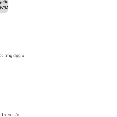
nguồn
V/9A
ác ứng dụng ủ
 trong các