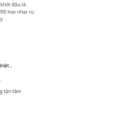
 khởi đầu là
00 loại nhạc cụ
y.
nhiệt…
.
g tận tâm