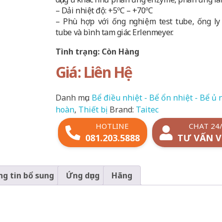
– Dải nhiệt độ: +5ºC – +70ºC
– Phù hợp với ống nghiệm test tube, ống ly
tube và bình tam giác Erlenmeyer.
Tình trạng: Còn Hàng
Giá: Liên Hệ
Danh mục:
Bể điều nhiệt - Bể ổn nhiệt - Bể ủ 
hoàn
,
Thiết bị
Brand:
Taitec
HOTLINE
CHAT 24
081.203.5888
TƯ VẤN V
g tin bổ sung
Ứng dụng
Hãng