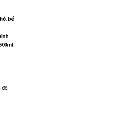
nhỏ, bể
bình
 500ml.
n độ