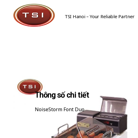
TSI Hanoi – Your Reliable Partner
Công Ty Cổ Phần TSI Hà Nội
Công Ty Cổ Phần TSI Hà Nội