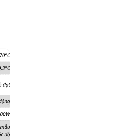
 70°C
0,3°C
ộ đạt
 động
800W
ệ mẫu
ốc độ