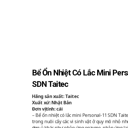
Bể Ổn Nhiệt Có Lắc Mini Per
SDN Taitec
Hãng sản xuất: Taitec
Xuất xứ: Nhật Bản
Đơn vị tính: cái
– Bể ổn nhiệt có lắc mini Personal-11 SDN Tait
trong nuôi cấy các vi sinh vật ở quy mô nhỏ như
dụng ủ khác như phản ứng enzyme, phản ứng lai,