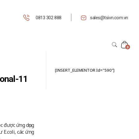
0813 302 888
sales@tsivn.com.vn
0
[INSERT_ELEMENTOR Id="590"]
sonal-11
ec được ứng dụng
 E.coli, các ứng
..