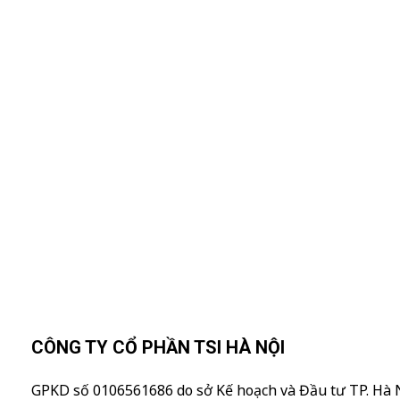
Nhập Email Của Bạn Tại Đâ
Để cập nhật các thông tin sản phẩm và chương
trình khuyến mãi từ công ty TSI Hà Nội
"MailChimp" Plugin is Not Activated!
In order to 
you need to install and activate this plugin.
CÔNG TY CỔ PHẦN TSI HÀ NỘI
GPKD số 0106561686 do sở Kế hoạch và Đầu tư TP. Hà 