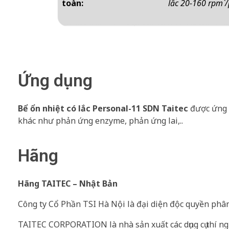
toàn:
lắc 20-160 rpm`/
Ứng dụng
Bể ổn nhiệt có lắc Personal-11 SDN Taitec
được ứng d
khác như phản ứng enzyme, phản ứng lai,..
Hãng
Hãng TAITEC – Nhật Bản
Công ty Cổ Phần TSI Hà Nội là đại diện độc quyền ph
TAITEC CORPORATION là nhà sản xuất các dụng cụ thí ng