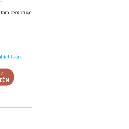
 tâm centrifuge
nhiệt tuần
/7
IÊN