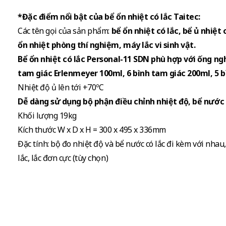
*Đặc điểm nổi bật của bể ổn nhiệt có lắc Taitec:
Các tên gọi của sản phẩm:
bể ổn nhiệt có lắc, bể ủ nhiệt 
ổn nhiệt phòng thí nghiệm, máy lắc vi sinh vật.
Bể ổn nhiệt có lắc Personal-11 SDN phù hợp với ống ng
tam giác Erlenmeyer 100ml, 6 bình tam giác 200ml, 5 b
Nhiệt độ ủ lên tới +70ºC
Dễ dàng sử dụng bộ phận điều chỉnh nhiệt độ, bể nước v
Khối lượng 19kg
Kích thước W x D x H = 300 x 495 x 336mm
Đặc tính: bộ đo nhiệt độ và bể nước có lắc đi kèm với nhau,
lắc, lắc đơn cực (tùy chọn)