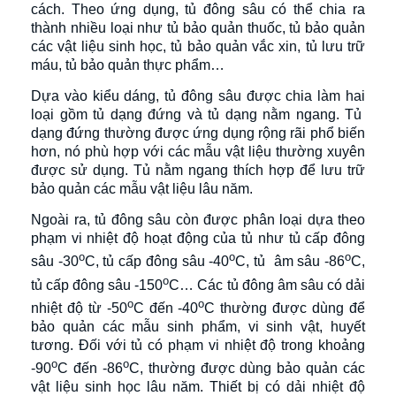
cách. Theo ứng dụng, tủ đông sâu có thể chia ra
thành nhiều loại như tủ bảo quản thuốc, tủ bảo quản
các vật liệu sinh học, tủ bảo quản vắc xin, tủ lưu trữ
máu, tủ bảo quản thực phẩm…
Dựa vào kiểu dáng, tủ đông sâu được chia làm hai
loại gồm tủ dạng đứng và tủ dạng nằm ngang. Tủ
dạng đứng thường được ứng dụng rộng rãi phổ biến
hơn, nó phù hợp với các mẫu vật liệu thường xuyên
được sử dụng. Tủ nằm ngang thích hợp để lưu trữ
bảo quản các mẫu vật liệu lâu năm.
Ngoài ra, tủ đông sâu còn được phân loại dựa theo
phạm vi nhiệt độ hoạt động của tủ như tủ cấp đông
o
o
o
sâu -30
C, tủ cấp đông sâu -40
C, tủ âm sâu -86
C,
o
tủ cấp đông sâu -150
C… Các tủ đông âm sâu có dải
o
o
nhiệt độ từ -50
C đến -40
C thường được dùng để
bảo quản các mẫu sinh phẩm, vi sinh vật, huyết
tương. Đối với tủ có phạm vi nhiệt độ trong khoảng
o
o
-90
C đến -86
C, thường được dùng bảo quản các
vật liệu sinh học lâu năm. Thiết bị có dải nhiệt độ