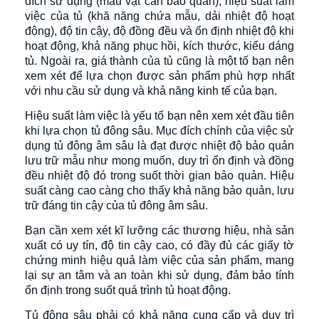
đích sử dụng (mẫu vật cần bảo quản), hiệu suất làm
việc của tủ (khă năng chứa mẫu, dải nhiệt độ hoạt
động), độ tin cậy, độ đồng đều và ổn định nhiệt độ khi
hoạt động, khả năng phục hồi, kích thước, kiểu dáng
tủ. Ngoài ra, giá thành của tủ cũng là một tố bạn nên
xem xét để lựa chọn được sản phẩm phù hợp nhất
với nhu cầu sử dụng và khả năng kinh tế của bạn.
Hiệu suất làm việc là yếu tố bạn nên xem xét đầu tiên
khi lựa chọn tủ đông sâu. Mục đích chính của việc sử
dụng tủ đông âm sâu là đạt được nhiệt độ bảo quản
lưu trữ mẫu như mong muốn, duy trì ổn định và đồng
đều nhiệt độ đó trong suốt thời gian bảo quản. Hiệu
suất càng cao càng cho thấy khả năng bảo quản, lưu
trữ đáng tin cậy của tủ đông âm sâu.
Bạn cần xem xét kĩ lưỡng các thương hiệu, nhà sản
xuất có uy tín, độ tin cậy cao, có đầy đủ các giấy tờ
chứng minh hiệu quả làm việc của sản phẩm, mang
lại sự an tâm và an toàn khi sử dụng, đảm bảo tính
ổn định trong suốt quá trình tủ hoạt động.
Tủ đông sâu phải có khả năng cung cấp và duy trì