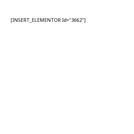
[INSERT_ELEMENTOR Id="3662"]
Nhập Email Của Bạn
Tại Đây
Để cập nhật các thông tin sản phẩm và chương
trình khuyến mãi từ công ty TSI Hà Nội
"MailChimp" Plugin is Not Activated!
In
order to use this element, you need to
install and activate this plugin.