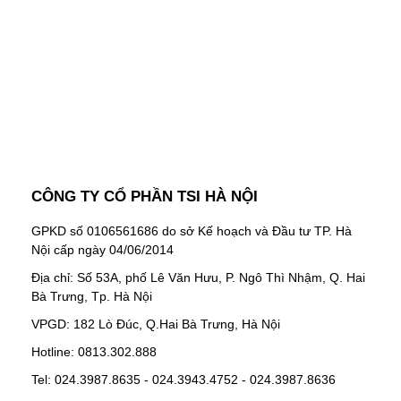
"MailChimp" Plugin is Not Activated!
In order
to use this element, you need to install and
activate this plugin.
CÔNG TY CỔ PHẦN TSI HÀ NỘI
GPKD số 0106561686 do sở Kế hoạch và Đầu tư TP. Hà
Nội cấp ngày 04/06/2014
Địa chỉ: Số 53A, phố Lê Văn Hưu, P. Ngô Thì Nhậm, Q. Hai
Bà Trưng, Tp. Hà Nội
VPGD: 182 Lò Đúc, Q.Hai Bà Trưng, Hà Nội
Hotline: 0813.302.888
Tel: 024.3987.8635 - 024.3943.4752 - 024.3987.8636