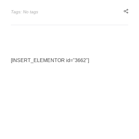
Tags: No tags
[INSERT_ELEMENTOR id="3662"]
Nhập Email Của Bạn
Tại Đây
Để cập nhật các thông tin sản phẩm và chương
trình khuyến mãi từ công ty TSI Hà Nội